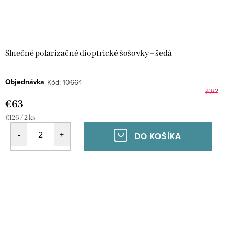
Slnečné polarizačné dioptrické šošovky – šedá
Objednávka
Kód:
10664
€92
€63
Jednotková
€126 / 2 ks
cena:
DO KOŠÍKA