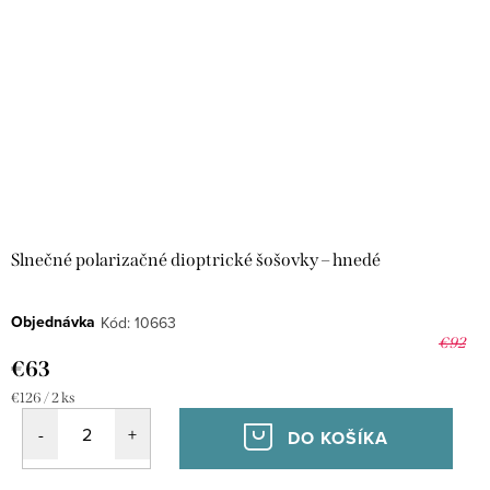
Slnečné polarizačné dioptrické šošovky – hnedé
Objednávka
Kód:
10663
€92
€63
Jednotková
€126 / 2 ks
cena:
DO KOŠÍKA