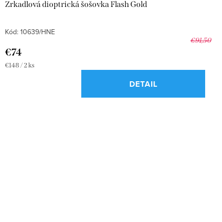
Zrkadlová dioptrická šošovka Flash Gold
Kód:
10639/HNE
€91,50
€74
Jednotková
€148 / 2 ks
cena:
DETAIL