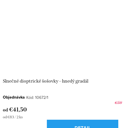
Slnečné dioptrické šošovky – hnedý gradál
Objednávka
Kód:
10672/1
€59
€41,50
od
Jednotková
od €83 / 2 ks
cena:
DETAIL