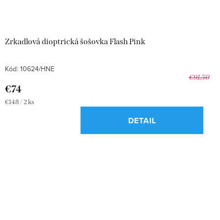
Zrkadlová dioptrická šošovka Flash Pink
Kód:
10624/HNE
€91,50
€74
Jednotková
€148 / 2 ks
cena:
DETAIL