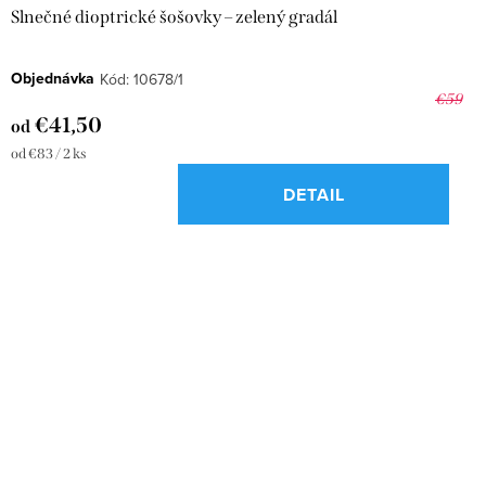
k
o
Slnečné dioptrické šošovky – zelený gradál
t
v
o
Objednávka
Kód:
10678/1
€59
v
€41,50
od
Jednotková
od €83 / 2 ks
cena:
DETAIL