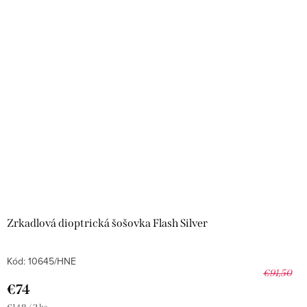
Zrkadlová dioptrická šošovka Flash Silver
Kód:
10645/HNE
€91,50
€74
Jednotková