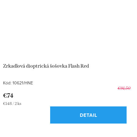
Zrkadlová dioptrická šošovka Flash Red
Kód:
10621/HNE
€91,50
€74
Jednotková
€148 / 2 ks
cena:
DETAIL