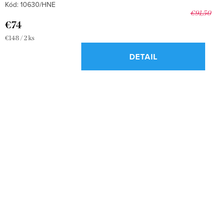
Kód:
10630/HNE
€91,50
€74
Jednotková
€148 / 2 ks
cena:
DETAIL