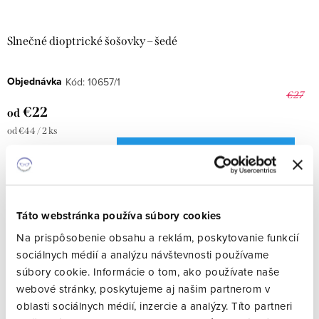
Slnečné dioptrické šošovky – šedé
Objednávka
Kód:
10657/1
€27
€22
od
Jednotková
od €44 / 2 ks
cena:
DETAIL
Táto webstránka používa súbory cookies
Na prispôsobenie obsahu a reklám, poskytovanie funkcií
sociálnych médií a analýzu návštevnosti používame
súbory cookie. Informácie o tom, ako používate naše
webové stránky, poskytujeme aj našim partnerom v
oblasti sociálnych médií, inzercie a analýzy. Títo partneri