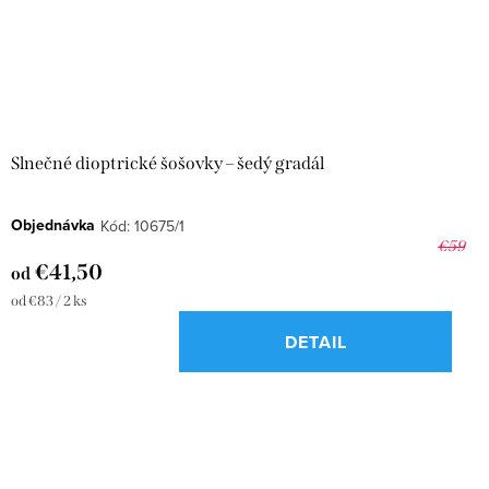
Slnečné dioptrické šošovky – šedý gradál
Objednávka
Kód:
10675/1
€59
€41,50
od
Jednotková
od €83 / 2 ks
cena:
DETAIL