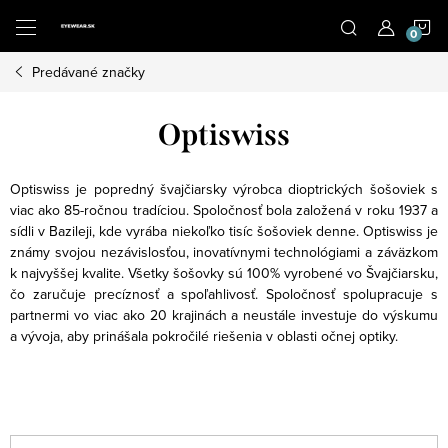
Prejsť
N
na
obsah
Predávané značky
K
Optiswiss
Optiswiss je popredný švajčiarsky výrobca dioptrických šošoviek s
viac ako 85-ročnou tradíciou.
Spoločnosť bola založená v roku 1937 a
sídli v Bazileji, kde vyrába niekoľko tisíc šošoviek denne.
Optiswiss je
známy svojou nezávislosťou, inovatívnymi technológiami a záväzkom
k najvyššej kvalite.
Všetky šošovky sú 100% vyrobené vo Švajčiarsku,
čo zaručuje precíznosť a spoľahlivosť.
Spoločnosť spolupracuje s
partnermi vo viac ako 20 krajinách a neustále investuje do výskumu
a vývoja, aby prinášala pokročilé riešenia v oblasti očnej optiky.