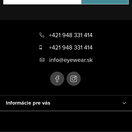
i
s
u
Z
á
+421 948 331 414
p
+421 948 331 414
ä
info
@
eyewear.sk
t
i
e
Informácie pre vás