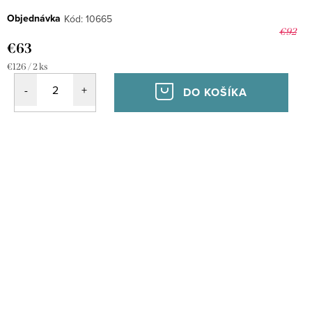
Objednávka
Kód:
10665
€92
€63
Jednotková
€126 / 2 ks
cena:
DO KOŠÍKA