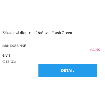
Zrkadlová dioptrická šošovka Flash Green
Kód:
10636/HNE
€91,50
€74
Jednotková
€148 / 2 ks
cena:
DETAIL