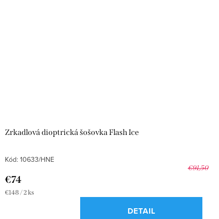
Zrkadlová dioptrická šošovka Flash Ice
Kód:
10633/HNE
€91,50
€74
Jednotková
€148 / 2 ks
cena:
DETAIL