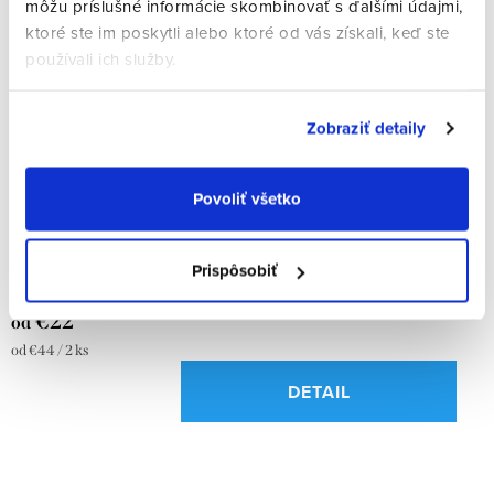
môžu príslušné informácie skombinovať s ďalšími údajmi,
ktoré ste im poskytli alebo ktoré od vás získali, keď ste
používali ich služby.
Zobraziť detaily
Povoliť všetko
Slnečné dioptrické šošovky – hnedé
Prispôsobiť
Objednávka
Kód:
10651/1-5
€27
€22
od
Jednotková
od €44 / 2 ks
cena:
DETAIL