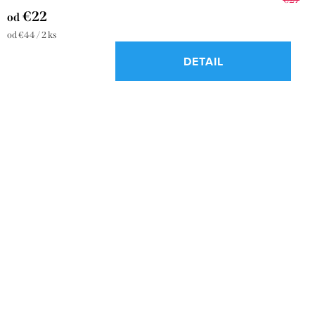
€22
od
Jednotková
od €44 / 2 ks
cena:
DETAIL