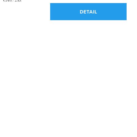
€148 / 2 ks
cena:
DETAIL