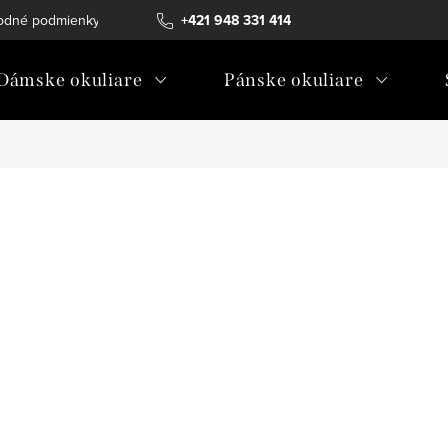
odné podmienky
Ochrana osobných údajov
+421 948 331 414
Ako vybrať diopt
Dámske okuliare
Pánske okuliare