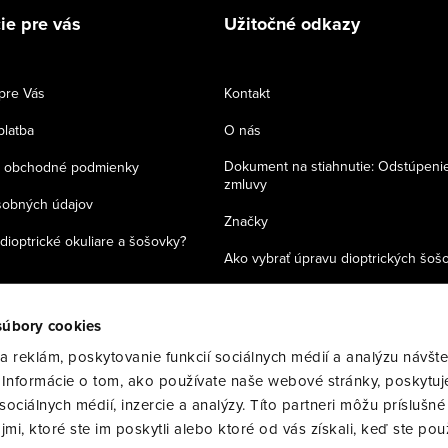
ie pre vás
Užitočné odkazy
pre Vás
Kontakt
platba
O nás
Dokument na stiahnutie: Odstúpeni
 obchodné podmienky
zmluvy
sobných údajov
Značky
dioptrické okuliare a šošovky?
Ako vybrať úpravu dioptrických šoš
Zásady používania cookies
súbory cookies
 reklám, poskytovanie funkcií sociálnych médií a analýzu návšte
Informácie o tom, ako používate naše webové stránky, poskytuj
ociálnych médií, inzercie a analýzy. Títo partneri môžu príslušné
i, ktoré ste im poskytli alebo ktoré od vás získali, keď ste použ