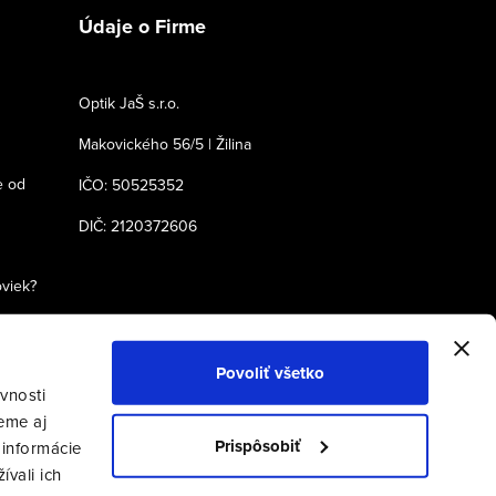
Údaje o Firme
Optik JaŠ s.r.o.
Makovického 56/5 | Žilina
e od
IČO: 50525352
DIČ: 2120372606
oviek?
Povoliť všetko
vnosti
eme aj
Prispôsobiť
 informácie
ívali ich