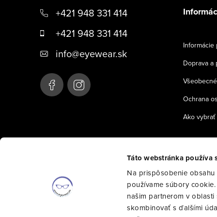
á
Informác
+421 948 331 414
p
+421 948 331 414
ä
Informácie 
info
@
eyewear.sk
t
Doprava a 
i
Všeobecné
e
Ochrana o
Ako vybrať 
Táto webstránka používa 
Na prispôsobenie obsahu a
používame súbory cookie. 
našim partnerom v oblasti s
skombinovať s ďalšími údajm