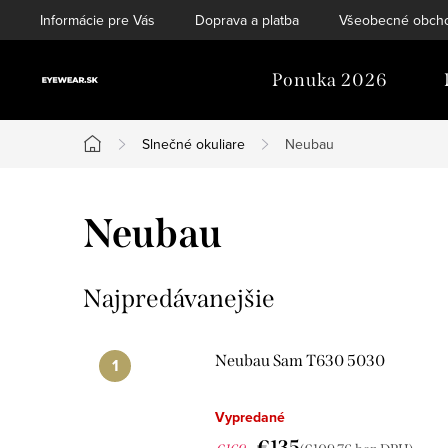
Prejsť
Informácie pre Vás
Doprava a platba
Všeobecné obch
na
obsah
Ponuka 2026
Slnečné okuliare
Neubau
Domov
Neubau
Najpredávanejšie
Neubau Sam T630 5030
Vypredané
€135