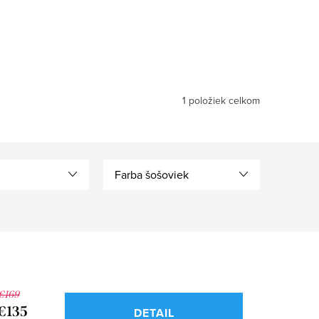
1
položiek celkom
Farba šošoviek
€169
€135
DETAIL