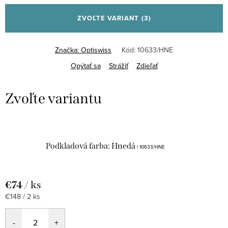
ZVOĽTE VARIANT
(3)
Značka:
Optiswiss
Kód:
10633/HNE
Opýtať sa
Strážiť
Zdieľať
Podkladová farba: Hnedá
| 10633/HNE
€74
/ ks
Jednotková
€148 / 2 ks
cena: