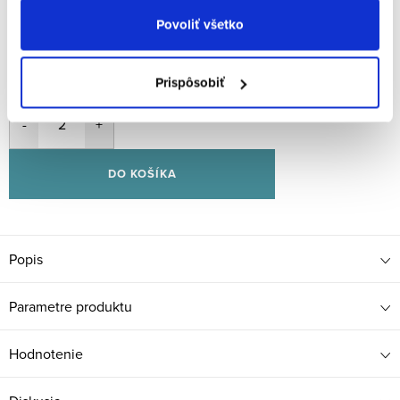
Povoliť všetko
€74
/ ks
Jednotková
€148 / 2 ks
Prispôsobiť
cena:
DO KOŠÍKA
Popis
Parametre produktu
Hodnotenie