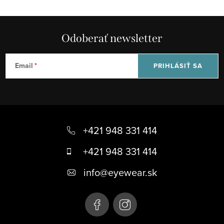
Odoberať newsletter
Email
PRIHLÁSIŤ SA
Z
á
+421 948 331 414
p
+421 948 331 414
ä
info
@
eyewear.sk
t
i
e