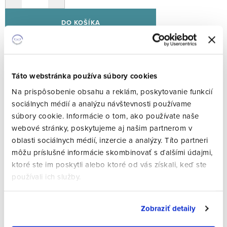
DO KOŠÍKA
Podkladová farba: Šedá
| 10633/ED
Táto webstránka používa súbory cookies
Na prispôsobenie obsahu a reklám, poskytovanie funkcií
sociálnych médií a analýzu návštevnosti používame
€74
/ ks
súbory cookie. Informácie o tom, ako používate naše
Jednotková
€148 / 2 ks
webové stránky, poskytujeme aj našim partnerom v
cena:
oblasti sociálnych médií, inzercie a analýzy. Títo partneri
môžu príslušné informácie skombinovať s ďalšími údajmi,
ktoré ste im poskytli alebo ktoré od vás získali, keď ste
DO KOŠÍKA
používali ich služby.
Zobraziť detaily
Podkladová farba: Zelená
| 10633/ZEL