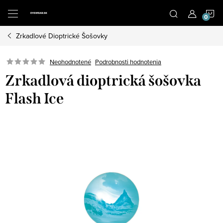
Prejsť
N
na
obsah
Zrkadlové Dioptrické Šošovky
K
Neohodnotené
Podrobnosti hodnotenia
Zrkadlová dioptrická šošovka
Flash Ice