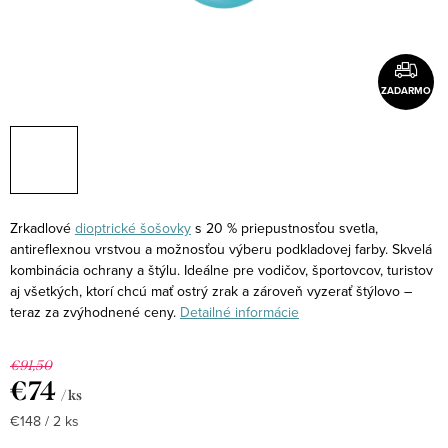
ZADARMO
Zrkadlové
dioptrické šošovky
s 20 % priepustnosťou svetla,
antireflexnou vrstvou a možnosťou výberu podkladovej farby. Skvelá
kombinácia ochrany a štýlu.
Ideálne pre vodičov, športovcov, turistov
aj všetkých, ktorí chcú mať ostrý zrak a zároveň vyzerať štýlovo –
teraz za zvýhodnené ceny.
Detailné informácie
€91,50
€74
/ ks
Jednotková
€148 / 2 ks
cena: