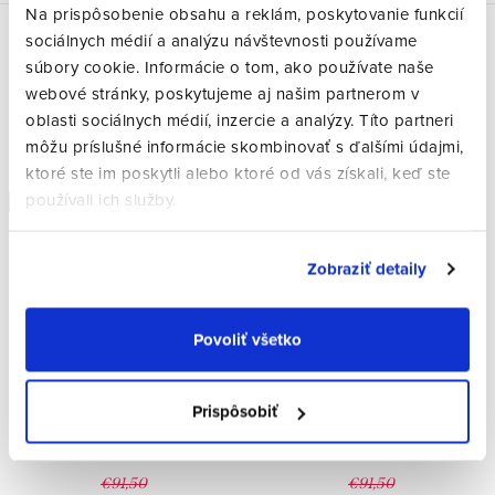
Na prispôsobenie obsahu a reklám, poskytovanie funkcií
sociálnych médií a analýzu návštevnosti používame
súbory cookie. Informácie o tom, ako používate naše
webové stránky, poskytujeme aj našim partnerom v
oblasti sociálnych médií, inzercie a analýzy. Títo partneri
môžu príslušné informácie skombinovať s ďalšími údajmi,
ktoré ste im poskytli alebo ktoré od vás získali, keď ste
používali ich služby.
Doprava zdarma
Doprava zdarma
Zobraziť detaily
Povoliť všetko
Prispôsobiť
Zrkadlová dioptrická šošovka
Zrkadlová dioptrická šošovka
Flash Green
Flash Pink
€91,50
€91,50