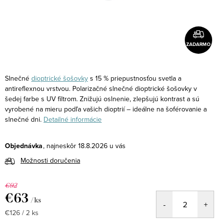
ZADARMO
Slnečné
dioptrické šošovky
s 15 % priepustnosťou svetla a
antireflexnou vrstvou.
Polarizačné slnečné dioptrické šošovky v
šedej farbe s UV filtrom. Znižujú oslnenie, zlepšujú kontrast a sú
vyrobené na mieru podľa vašich dioptrií – ideálne na šoférovanie a
slnečné dni.
Detailné informácie
Objednávka
18.8.2026
Možnosti doručenia
€92
€63
/ ks
Jednotková
€126 / 2 ks