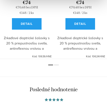
€74
€74
€70,48 bez DPH
€70,48 bez DPH
Jednotková
Jednotková
€148 / 2 ks
€148 / 2 ks
cena:
cena:
DETAIL
DETAIL
Zrkadlové dioptrické šošovky s
Zrkadlové dioptrické šošovky s
20 % priepustnosťou svetla,
20 % priepustnosťou svetla,
antireflexnou vrstvou a
antireflexnou vrstvou a
možnosťou výberu podkladovej
možnosťou výberu podkladovej
Kód:
10636/HNE
Kód:
10624/HNE
farby. Skvelá kombinácia ochrany
farby. Skvelá kombinácia ochrany
a štýlu. Ideálne pre vodičov,...
a štýlu. Ideálne pre vodičov,...
Posledné hodnotenie