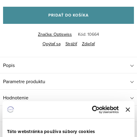
cena:
PRIDAŤ DO KOŠÍKA
Značka:
Optiswiss
Kód:
10664
Opýtať sa
Strážiť
Zdieľať
Popis
Parametre produktu
Hodnotenie
Diskusia
Značka
Optiswiss
Táto webstránka používa súbory cookies