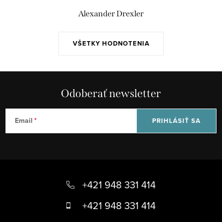
Alexander Drexler
VŠETKY HODNOTENIA
Odoberať newsletter
Email
PRIHLÁSIŤ SA
Z
á
+421 948 331 414
p
+421 948 331 414
ä