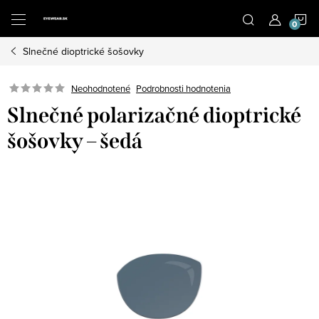
Prejsť
N
na
obsah
Slnečné dioptrické šošovky
K
Neohodnotené
Podrobnosti hodnotenia
Slnečné polarizačné dioptrické
šošovky – šedá