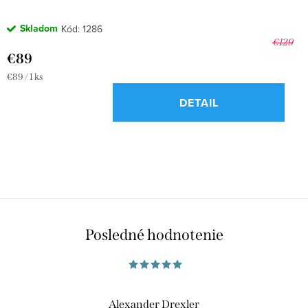
Skladom
Kód:
1286
€129
€89
Jednotková
€89 / 1 ks
cena:
DETAIL
O
v
l
á
Posledné hodnotenie
d
a
c
i
Alexander Drexler