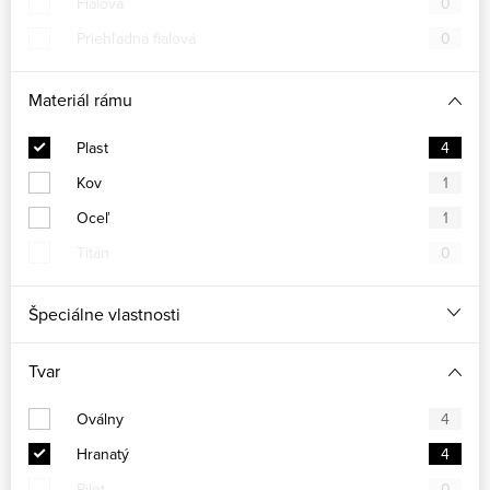
Fialová
0
Priehľadná fialová
0
Materiál rámu
Plast
4
Kov
1
Oceľ
1
Titán
0
Špeciálne vlastnosti
Tvar
Oválny
4
Hranatý
4
Pilot
0