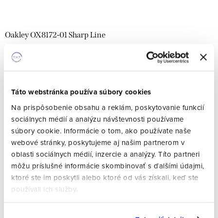
k
u
t
k
o
Oakley OX8172-01 Sharp Line
t
v
o
Skladom
Kód:
6693
v
€135
€125
Táto webstránka používa súbory cookies
DETAIL
Na prispôsobenie obsahu a reklám, poskytovanie funkcií
sociálnych médií a analýzu návštevnosti používame
súbory cookie. Informácie o tom, ako používate naše
webové stránky, poskytujeme aj našim partnerom v
oblasti sociálnych médií, inzercie a analýzy. Títo partneri
môžu príslušné informácie skombinovať s ďalšími údajmi,
ktoré ste im poskytli alebo ktoré od vás získali, keď ste
používali ich služby.