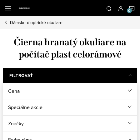
Prejsť
N
na
obsah
Dámske dioptrické okuliare
K
Čierna hranatý okuliare na
počítač plast celorámové
FILTROVAŤ
Cena
Špeciálne akcie
Značky
Farba rámu