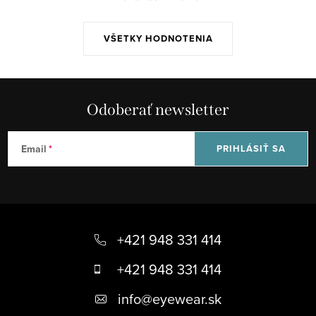
e
p
VŠETKY HODNOTENIA
r
v
k
y
Odoberať newsletter
v
ý
Email
PRIHLÁSIŤ SA
p
i
s
u
Z
á
+421 948 331 414
p
+421 948 331 414
ä
info
@
eyewear.sk
t