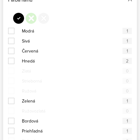
Modrá
1
Sivá
1
Červená
1
Hnedá
2
Zlatá
0
Strieborná
0
Ružová
0
Zelená
1
Ružovozlatá
0
Bordová
1
Priehľadná
1