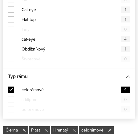
Cat eye
1
Flat top
1
Tiny
0
cat-eye
4
Obdĺžníkový
1
Štvorcové
0
Typ rámu
celorámové
4
s klipom
0
polorámové
0
Čierna
Plast
Hranatý
celorámové