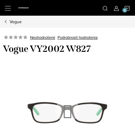
Prejsť
N
na
obsah
Vogue
K
Neohodnotené
Podrobnosti hodnotenia
Vogue VY2002 W827