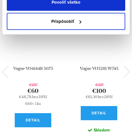
Povoliť všetko
Prispôsobiť
Vogue VO4144B 5075
Vogue VO5281 W745
€110
€119
€60
€100
€48,78 bez DPH
€81,30 bez DPH
Jednotková
€60 / 1 ks
cena:
DETAIL
DETAIL
Skladom