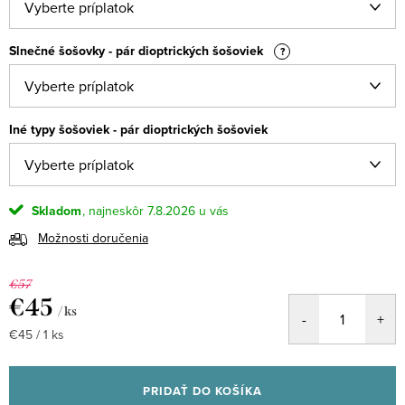
Slnečné šošovky - pár dioptrických šošoviek
?
Iné typy šošoviek - pár dioptrických šošoviek
Skladom
7.8.2026
Možnosti doručenia
€57
€45
/ ks
Jednotková
€45 / 1 ks
cena:
PRIDAŤ DO KOŠÍKA