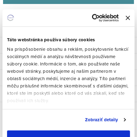
Značka:
Vogue
Kód:
5485
Opýtať sa
Strážiť
Zdieľať
Táto webstránka používa súbory cookies
Popis
Na prispôsobenie obsahu a reklám, poskytovanie funkcií
sociálnych médií a analýzu návštevnosti používame
Parametre produktu
súbory cookie. Informácie o tom, ako používate naše
webové stránky, poskytujeme aj našim partnerom v
Hodnotenie
oblasti sociálnych médií, inzercie a analýzy. Títo partneri
môžu príslušné informácie skombinovať s ďalšími údajmi,
ktoré ste im poskytli alebo ktoré od vás získali, keď ste
Diskusia
používali ich služby.
Zobraziť detaily
Súvisiaci tovar