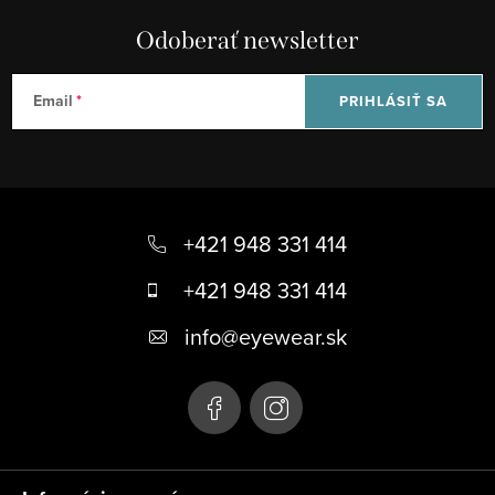
Odoberať newsletter
Email
PRIHLÁSIŤ SA
Z
á
+421 948 331 414
p
+421 948 331 414
ä
info
@
eyewear.sk
t
i
e