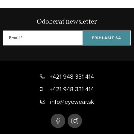
Odoberať newsletter
Email
PRIHLÁSIŤ SA
Z
á
+421 948 331 414
p
+421 948 331 414
ä
info
@
eyewear.sk
t
i
e