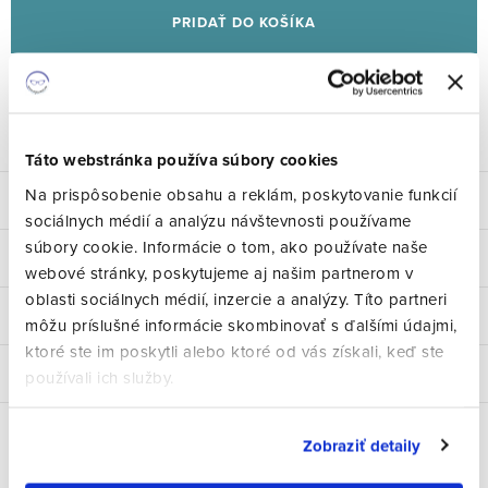
PRIDAŤ DO KOŠÍKA
Značka:
Ray-Ban
Kód:
1286
Opýtať sa
Strážiť
Zdieľať
Táto webstránka používa súbory cookies
Na prispôsobenie obsahu a reklám, poskytovanie funkcií
Popis
sociálnych médií a analýzu návštevnosti používame
súbory cookie. Informácie o tom, ako používate naše
Parametre produktu
webové stránky, poskytujeme aj našim partnerom v
oblasti sociálnych médií, inzercie a analýzy. Títo partneri
Hodnotenie
môžu príslušné informácie skombinovať s ďalšími údajmi,
ktoré ste im poskytli alebo ktoré od vás získali, keď ste
Diskusia
používali ich služby.
Zobraziť detaily
Súvisiaci tovar