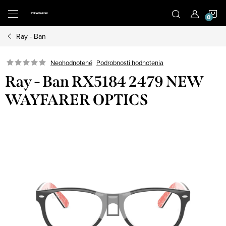
Prejsť
N
na
obsah
Ray - Ban
K
Neohodnotené
Podrobnosti hodnotenia
Ray - Ban RX5184 2479 NEW
WAYFARER OPTICS