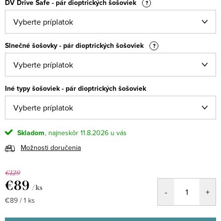
DV Drive Safe - pár dioptrických šošoviek
?
Slnečné šošovky - pár dioptrických šošoviek
?
Iné typy šošoviek - pár dioptrických šošoviek
Skladom
11.8.2026
Možnosti doručenia
€129
€89
/ ks
Jednotková
€89 / 1 ks
cena: