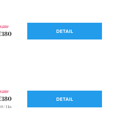
€189
DETAIL
€180
€189
€180
DETAIL
notková
0 / 1 ks
a: