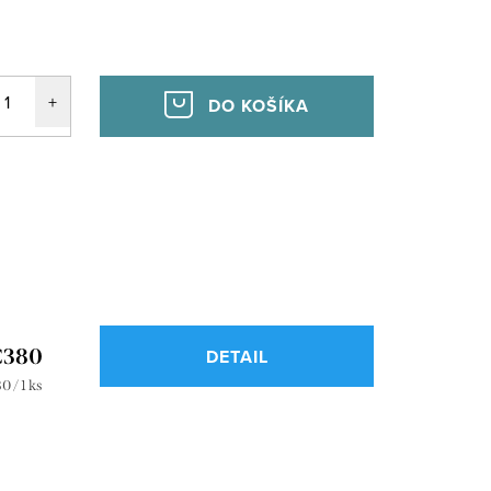
DO KOŠÍKA
€380
DETAIL
notková
0 / 1 ks
a: