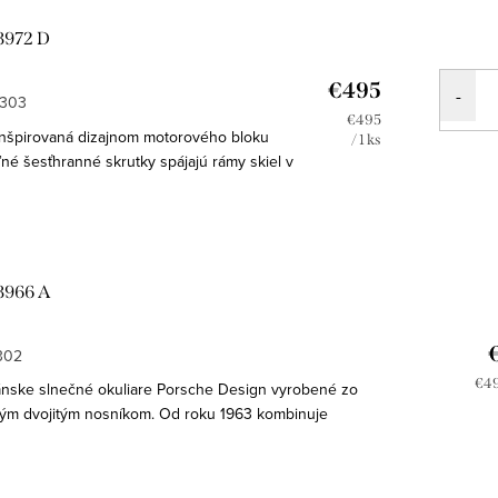
8972 D
€495
0303
Jednotková
€495
inšpirovaná dizajnom motorového bloku
cena:
/ 1 ks
eľné šesťhranné skrutky spájajú rámy skiel v
m panto štýle s frézovaným titánovým...
8966 A
302
Jed
€49
nske slnečné okuliare Porsche Design vyrobené zo
cen
kým dvojitým nosníkom. Od roku 1963 kombinuje
a inovácie, výkon a...