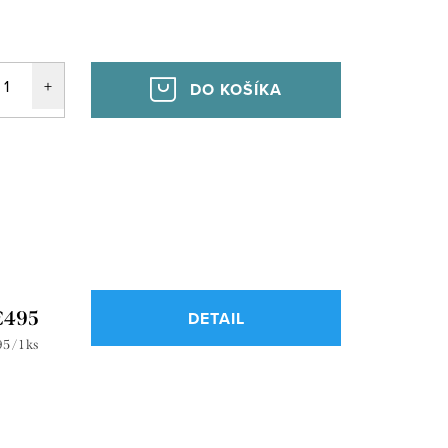
DO KOŠÍKA
€495
DETAIL
notková
5 / 1 ks
a: