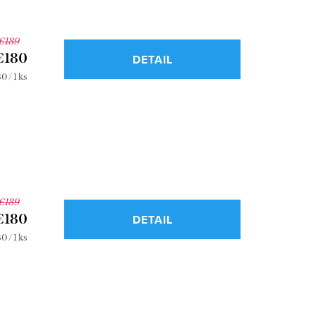
€189
€180
DETAIL
notková
0 / 1 ks
a:
€189
€180
DETAIL
notková
0 / 1 ks
a: