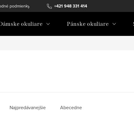
odné podmienky
Ochrana osobných údajov
+421 948 331 414
Ako vybrať diopt
Dámske okuliare
Pánske okuliare
Najpredávanejšie
Abecedne