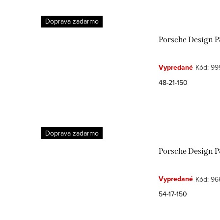
Doprava zadarmo
Porsche Design P
Vypredané
Kód:
99
48-21-150
Doprava zadarmo
Porsche Design P
Vypredané
Kód:
96
54-17-150