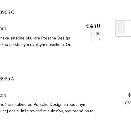
P8966 C
€450
301
Jednotková
€450
nske slnečné okuliare Porsche Design
cena:
/ 1 ks
itánu so širokým dvojitým nosníkom. Od
che 911 tradíciu a inováciu, výkon a...
P8969 A
300
Jed
€38
lnečné okuliare od Porsche Design s robustným
cen
cej ocele. Inšpirované minulosťou, vytvorené na to,
ternal je založená...