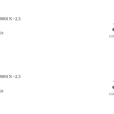
8801 N +2,5
59
Jed
€18
cen
8801 N +2,5
58
Jed
€18
cen