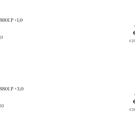
8801 P +1,0
61
Jed
€18
cen
8801 P +3,0
60
Jed
€18
cen