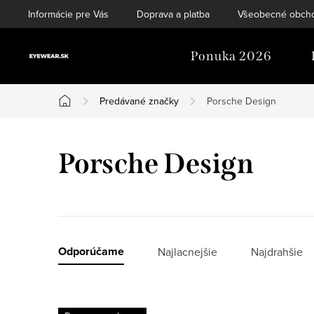
Prejsť
Informácie pre Vás
Doprava a platba
Všeobecné obch
na
obsah
Ponuka 2026
Predávané značky
Porsche Design
Domov
Porsche Design
R
Odporúčame
Najlacnejšie
Najdrahšie
a
V
d