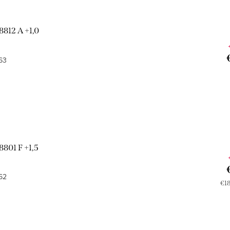
8812 A +1,0
63
8801 F +1,5
62
Jed
€18
cen