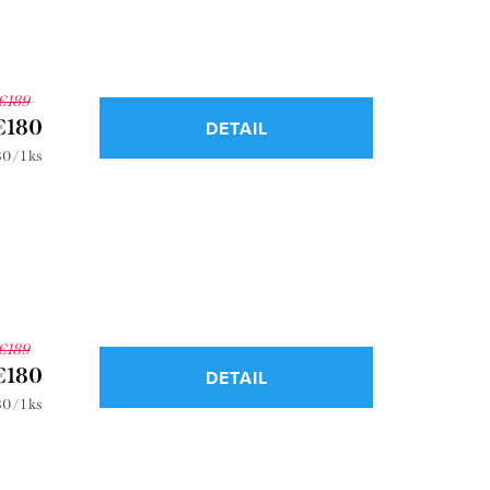
€189
€180
DETAIL
notková
0 / 1 ks
a:
€189
€180
DETAIL
notková
0 / 1 ks
a: