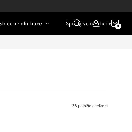
rické okuliare a šošovky?
NÁKU
Slnečné okuliare
Športové okuliare
KOŠÍ
33
položiek celkom