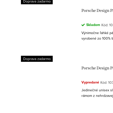
Doprava zadarmo
Porsche Design 
Skladom
Kód:
10
Výnimočne ľahké pá
vyrobené zo 100% t
roku 1963 spája Pors
Doprava zadarmo
Porsche Design 
Vypredané
Kód:
10
Jedinečné unisex s
rámom z nehrdzavejú
aby vydržali: séria E