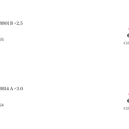
8801 B +2,5
55
Jed
€18
cen
8814 A +3.0
64
Jed
€18
cen