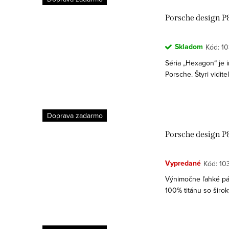
o
o
Porsche design P
v
v
Skladom
Kód:
1
Séria „Hexagon“ je 
Porsche. Štyri vidit
modernom, elegantno
Doprava zadarmo
Porsche design P
Vypredané
Kód:
10
Výnimočne ľahké pá
100% titánu so širo
Porsche 911 tradíciu 