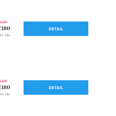
€189
€180
DETAIL
notková
0 / 1 ks
a:
€189
€180
DETAIL
notková
0 / 1 ks
a: