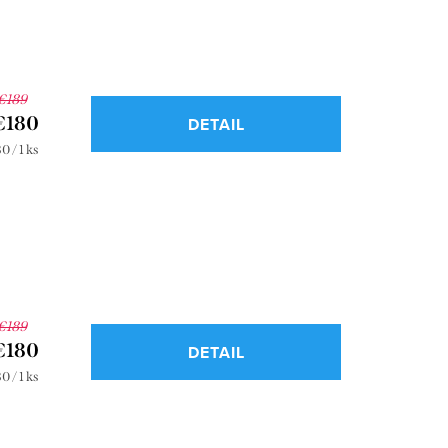
€189
€180
DETAIL
notková
0 / 1 ks
a:
€189
€180
DETAIL
notková
0 / 1 ks
a: