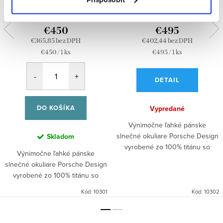
Porsche Design P8966 C
Porsche design P8966 A
€450
€495
€365,85 bez DPH
€402,44 bez DPH
Jednotková
Jednotková
€450 / 1 ks
€495 / 1 ks
cena:
cena:
DETAIL
DO KOŠÍKA
Vypredané
Výnimočne ľahké pánske
slnečné okuliare Porsche Design
Skladom
vyrobené zo 100% titánu so
Výnimočne ľahké pánske
širokým dvojitým nosníkom. Od
slnečné okuliare Porsche Design
roku 1963 kombinuje Porsche 911
vyrobené zo 100% titánu so
tradíciu a inovácie, výkon a...
širokým dvojitým nosníkom. Od
Kód:
10301
Kód:
10302
roku 1963 spája Porsche 911
tradíciu a inováciu, výkon a...