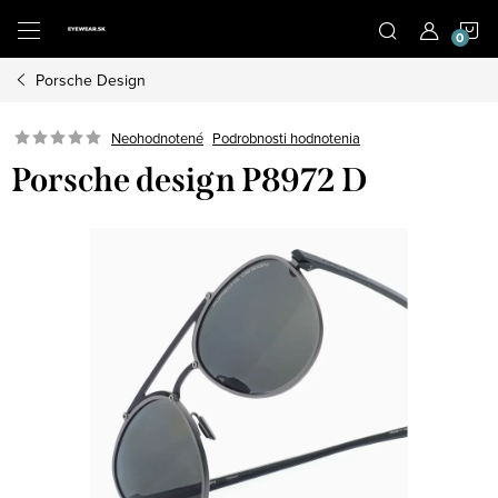
Prejsť
N
na
obsah
Porsche Design
K
Neohodnotené
Podrobnosti hodnotenia
Porsche design P8972 D