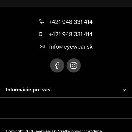
Z
á
+421 948 331 414
p
+421 948 331 414
ä
info
@
eyewear.sk
t
i
e
Informácie pre vás
Copyright 2026
eyewear.sk
. Všetky práva vyhradené.