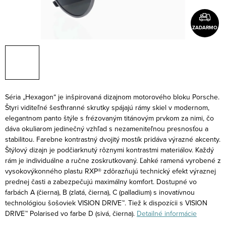
ZADARMO
Séria „Hexagon“ je inšpirovaná dizajnom motorového bloku Porsche.
Štyri viditeľné šesťhranné skrutky spájajú rámy skiel v modernom,
elegantnom panto štýle s frézovaným titánovým prvkom za nimi, čo
dáva okuliarom jedinečný vzhľad s nezameniteľnou presnosťou a
stabilitou. Farebne kontrastný dvojitý mostík pridáva výrazné akcenty.
Štýlový dizajn je podčiarknutý rôznymi kontrastmi materiálov. Každý
rám je individuálne a ručne zoskrutkovaný. Ľahké ramená vyrobené z
vysokovýkonného plastu RXP® zdôrazňujú technický efekt výraznej
prednej časti a zabezpečujú maximálny komfort. Dostupné vo
farbách A (čierna), B (zlatá, čierna), C (palladium) s inovatívnou
technológiou šošoviek VISION DRIVE™. Tiež k dispozícii s VISION
DRIVE™ Polarised vo farbe D (sivá, čierna).
Detailné informácie