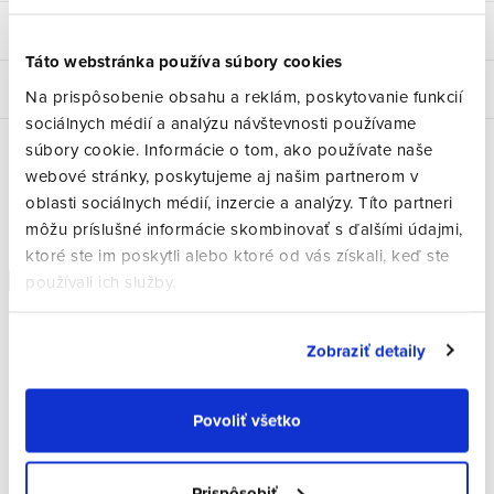
Hodnotenie
Táto webstránka používa súbory cookies
Diskusia
Na prispôsobenie obsahu a reklám, poskytovanie funkcií
sociálnych médií a analýzu návštevnosti používame
súbory cookie. Informácie o tom, ako používate naše
webové stránky, poskytujeme aj našim partnerom v
Súvisiaci tovar
oblasti sociálnych médií, inzercie a analýzy. Títo partneri
môžu príslušné informácie skombinovať s ďalšími údajmi,
ktoré ste im poskytli alebo ktoré od vás získali, keď ste
používali ich služby.
Doprava zdarma
Doprava zdarma
Zobraziť detaily
Povoliť všetko
Prispôsobiť