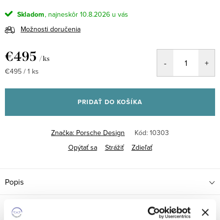
Skladom
10.8.2026
Možnosti doručenia
€495
/ ks
Jednotková
€495 / 1 ks
cena:
PRIDAŤ DO KOŠÍKA
Značka:
Porsche Design
Kód:
10303
Opýtať sa
Strážiť
Zdieľať
Popis
Parametre produktu