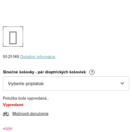
51-21-145
Detailné informácie
Slnečné šošovky - pár dioptrických šošoviek
?
Položka bola vypredaná…
Vypredané
Možnosti doručenia
€120