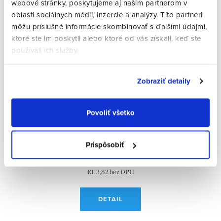
webové stránky, poskytujeme aj našim partnerom v
oblasti sociálnych médií, inzercie a analýzy. Títo partneri
môžu príslušné informácie skombinovať s ďalšími údajmi,
ktoré ste im poskytli alebo ktoré od vás získali, keď ste
používali ich služby.
Zobraziť detaily
Povoliť všetko
Marc Jacobs MARC362/S 1EDIR
Prispôsobiť
€172
€140
€113,82 bez DPH
DETAIL