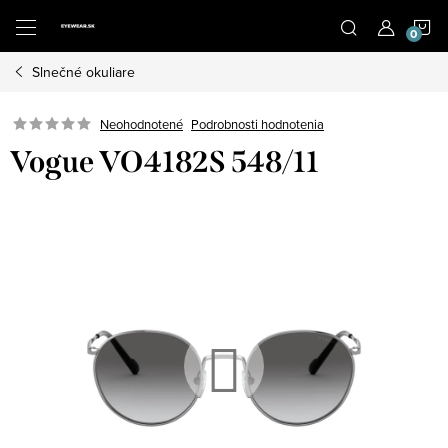
Prejsť
N
na
obsah
Slnečné okuliare
K
Neohodnotené
Podrobnosti hodnotenia
Vogue VO4182S 548/11