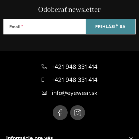
Odoberať newsletter
Email
PRIHLÁSIŤ SA
Z
á
+421 948 331 414
p
+421 948 331 414
ä
info
@
eyewear.sk
t
i
e
Informácie pre vás