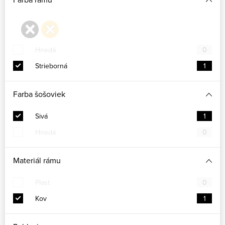
Hnedá
0
Strieborná
1
Farba šošoviek
Sivá
1
Hnedá
0
Materiál rámu
Plast
0
Kov
1