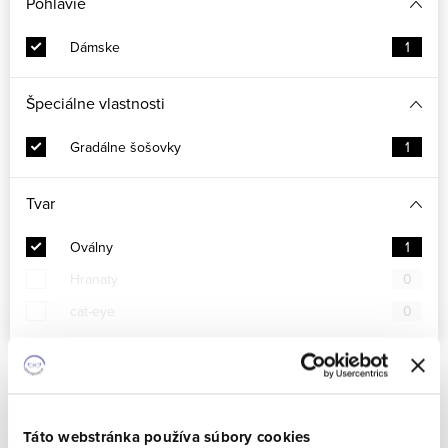
Pohlavie
Dámske
1
Špeciálne vlastnosti
Gradálne šošovky
1
Tvar
Oválny
1
Hranatý
0
cat-eye
0
Strieborná
Sivá
Kov
Dámske
Gradálne šošovky
Oválny
Táto webstránka používa súbory cookies
Vymazať filtre