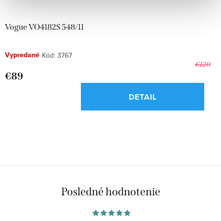
u
t
k
o
Vogue VO4182S 548/11
t
v
o
Vypredané
Kód:
3767
€120
v
€89
DETAIL
O
v
l
á
Posledné hodnotenie
d
a