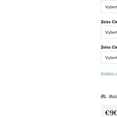
Zeiss Cl
Zeiss Cl
Detailné 
Možn
€9