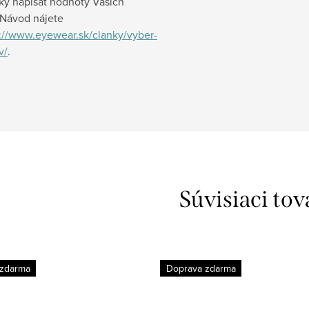
y napísať hodnoty Vašich
. Návod nájete
://www.eyewear.sk/clanky/vyber-
v/
.
Súvisiaci tov
 zdarma
Doprava zdarma