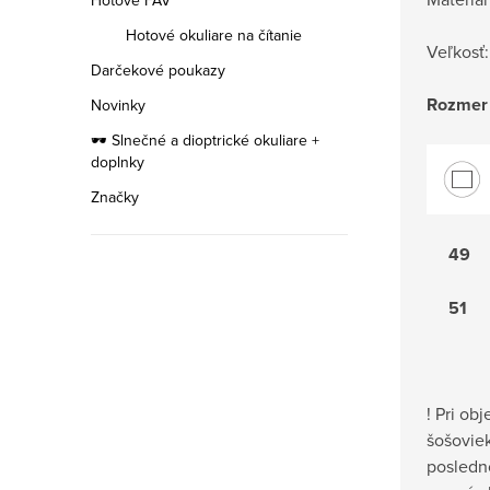
Hotové FAV
Hotové okuliare na čítanie
Veľkosť:
Darčekové poukazy
Rozmer
Novinky
🕶️ Slnečné a dioptrické okuliare +
doplnky
Značky
49
51
ETNIA
Exluzívna
kolekcia
rámov
! Pri ob
šošovie
posledn