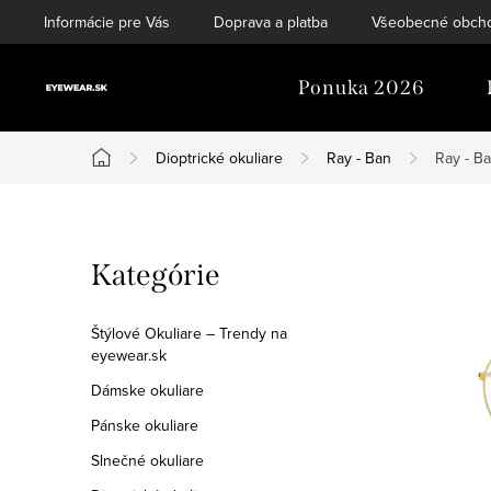
Prejsť
Informácie pre Vás
Doprava a platba
Všeobecné obch
na
obsah
Ponuka 2026
Dioptrické okuliare
Ray - Ban
Ray - B
Domov
B
Preskočiť
Kategórie
o
kategórie
č
Štýlové Okuliare – Trendy na
eyewear.sk
n
Dámske okuliare
ý
Pánske okuliare
p
Slnečné okuliare