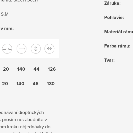
Záruka
:
 S,M
Pohlavie
:
 v mm:
Materiál rám
Farba rámu
:
Tvar
:
 20 140 44 126
 20 140 46 130
jednávaní dioptrických
k prosím nezabudnite v
om kroku objednávky do