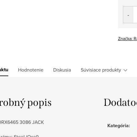
Jedno
cena:
Značka:
R
uktu
Hodnotenie
Diskusia
Súvisiace produkty
robný popis
Dodato
 0RX6465 3086 JACK
Kategória
:
 rámu:
Steel (Oceľ)