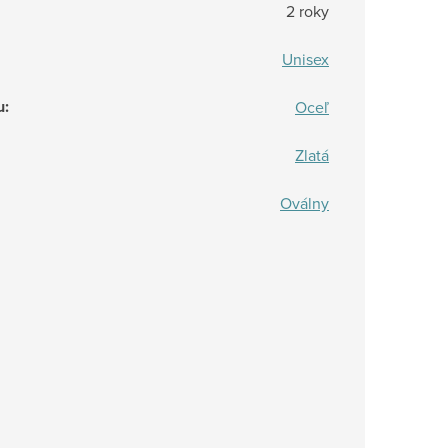
2 roky
Unisex
u
:
Oceľ
Zlatá
Oválny