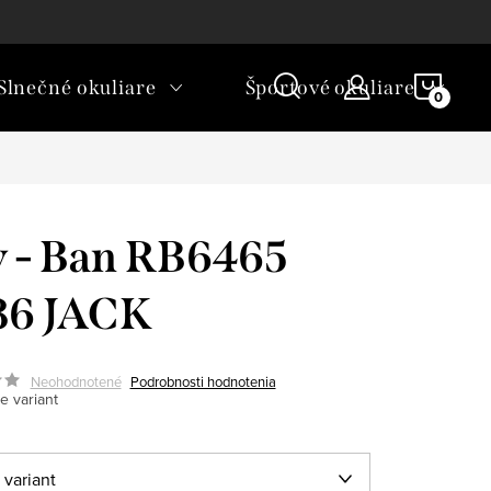
rické okuliare a šošovky?
NÁKU
Slnečné okuliare
Športové okuliare
KOŠÍ
 - Ban RB6465
86 JACK
Neohodnotené
Podrobnosti hodnotenia
e variant