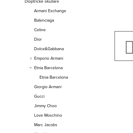
a
Dioptrické okuliare
Armani Exchange
n
Balenciaga
e
Celine
l
Dior
Dolce&Gabbana
Emporio Armani
Etnia Barcelona
Etnia Barcelona
Giorgio Armani
Gucci
Jimmy Choo
Love Moschino
Marc Jacobs