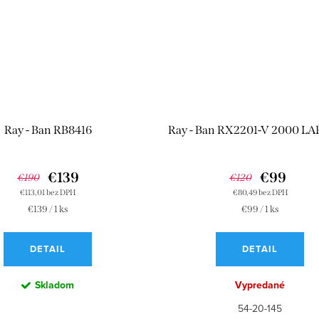
Ray - Ban RB8416
Ray - Ban RX2201-V 2000 L
€139
€99
€190
€120
€113,01 bez DPH
€80,49 bez DPH
Jednotková
Jednotková
€139 / 1 ks
€99 / 1 ks
cena:
cena:
DETAIL
DETAIL
Skladom
Vypredané
54-20-145