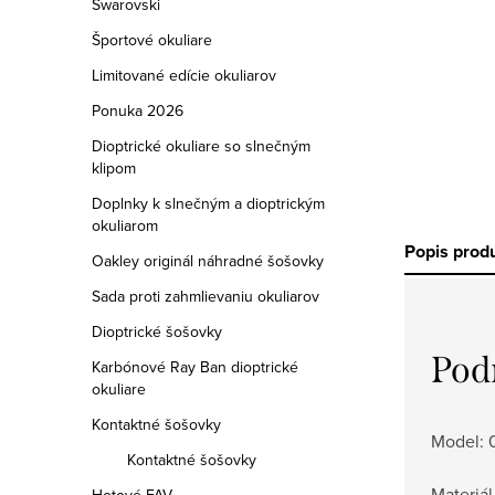
Swarovski
Športové okuliare
Limitované edície okuliarov
Ponuka 2026
Dioptrické okuliare so slnečným
klipom
Doplnky k slnečným a dioptrickým
okuliarom
Popis prod
Oakley originál náhradné šošovky
Sada proti zahmlievaniu okuliarov
Dioptrické šošovky
Pod
Karbónové Ray Ban dioptrické
okuliare
Kontaktné šošovky
Model:
Kontaktné šošovky
Materiál