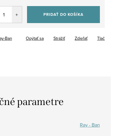
tková
PRIDAŤ DO KOŠÍKA
ay-Ban
Opýtať sa
Strážiť
Zdieľať
Tlač
čné parametre
Ray - Ban