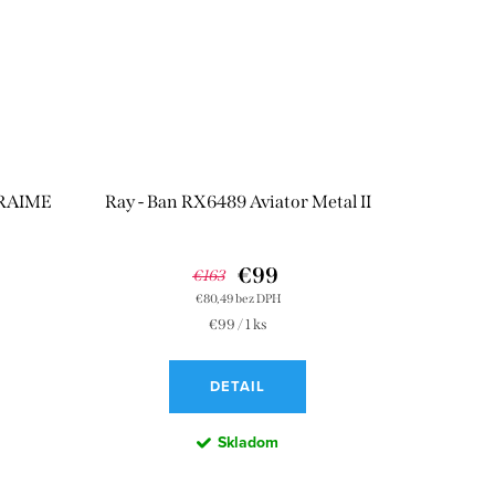
ARAIME
Ray - Ban RX6489 Aviator Metal II
€99
€163
€80,49 bez DPH
Jednotková
€99 / 1 ks
cena:
DETAIL
Skladom