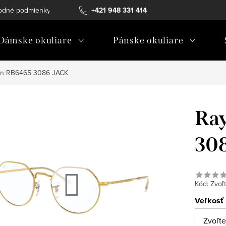
odné podmienky
Ochrana osobných údajov
+421 948 331 414
Ako vybrať diopt
Dámske okuliare
Pánske okuliare
an RB6465 3086 JACK
Ray
30
Kód:
Zvoľt
Veľkosť