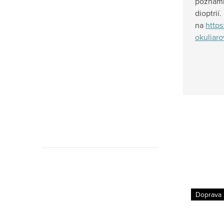
poznámk
dioptrií
na
https
okuliaro
Originálne
náhradné
Doprava
Originálne
šošovky
náhradné
Oakley
šošovky