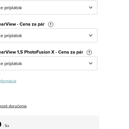
earView - Cena za pár
?
earView 1,5 PhotoFusion X - Cena za pár
?
informácie
osti doručenia
0
/ ks