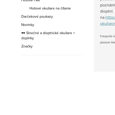
Hotové FAV
poznámk
Hotové okuliare na čítanie
dioptrií
Darčekové poukazy
na
https
okuliaro
Novinky
🕶️ Slnečné a dioptrické okuliare +
Fotografia š
doplnky
plastové fól
Značky
ETNIA
Exluzívna
kolekcia
rámov