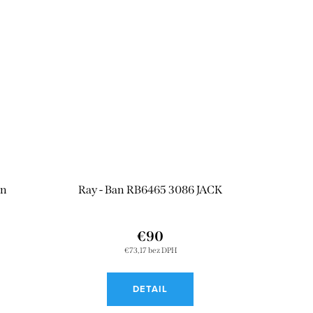
en
Ray - Ban RB6465 3086 JACK
€90
€73,17 bez DPH
DETAIL