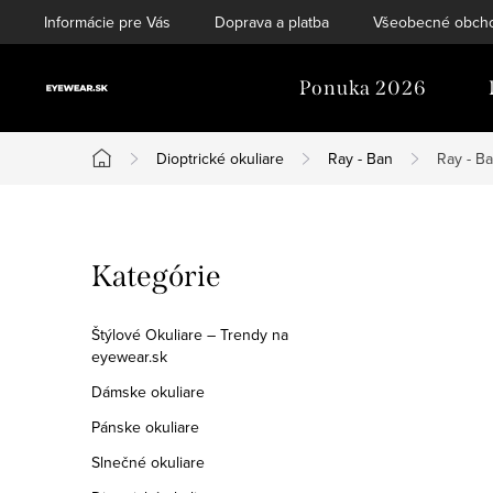
Prejsť
Informácie pre Vás
Doprava a platba
Všeobecné obch
na
obsah
Ponuka 2026
Dioptrické okuliare
Ray - Ban
Ray - B
Domov
B
Preskočiť
Kategórie
o
kategórie
č
Štýlové Okuliare – Trendy na
eyewear.sk
n
Dámske okuliare
ý
Pánske okuliare
p
Slnečné okuliare