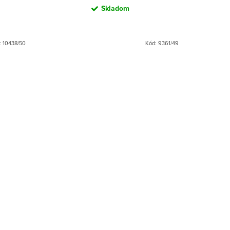
Skladom
:
10438/50
Kód:
9361/49