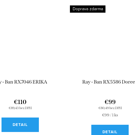
Doprava zdarma
y - Ban RX7046 ERIKA
Ray - Ban RX5586 Dore
€110
€99
€89,43 bez DPH
€80,49 bez DPH
Jednotková
€99 / 1 ks
cena:
DETAIL
DETAIL