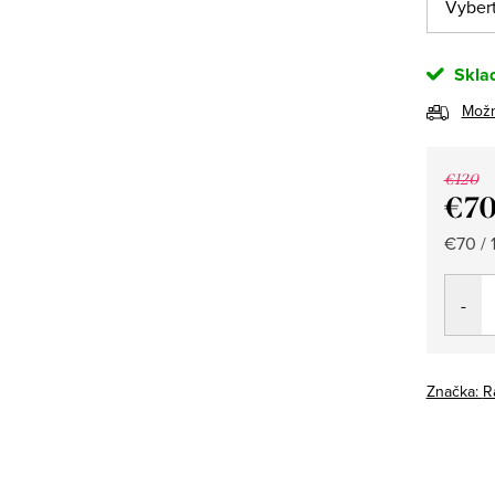
Skla
Možn
€120
€7
Jedno
€70 / 1
cena:
Značka:
R