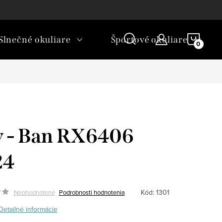
rické okuliare a šošovky?
NÁKU
Slnečné okuliare
Športové okuliare
KOŠÍ
 - Ban RX6406
24
Kód:
1301
Neohodnotené
Podrobnosti hodnotenia
Detailné informácie