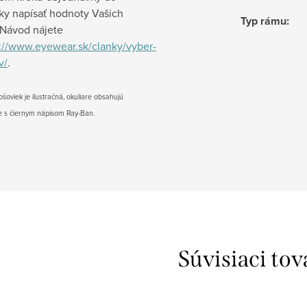
y napísať hodnoty Vašich
Typ rámu
:
. Návod nájete
://www.eyewear.sk/clanky/vyber-
v/
.
ošoviek je ilustračná, okuliare obsahujú
ie s čiernym nápisom Ray-Ban.
Súvisiaci tov