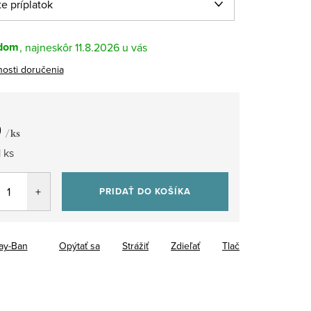
dom
11.8.2026
osti doručenia
0
/ ks
tková
 ks
PRIDAŤ DO KOŠÍKA
ay-Ban
Opýtať sa
Strážiť
Zdieľať
Tlač