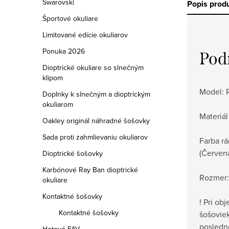
Swarovski
Popis prod
Športové okuliare
Limitované edície okuliarov
Ponuka 2026
Pod
Dioptrické okuliare so slnečným
klipom
Model:
Doplnky k slnečným a dioptrickým
okuliarom
Materiál
Oakley originál náhradné šošovky
Sada proti zahmlievaniu okuliarov
Farba rá
(Červená
Dioptrické šošovky
Karbónové Ray Ban dioptrické
Rozmer:
okuliare
Kontaktné šošovky
! Pri ob
Kontaktné šošovky
šošovie
posledn