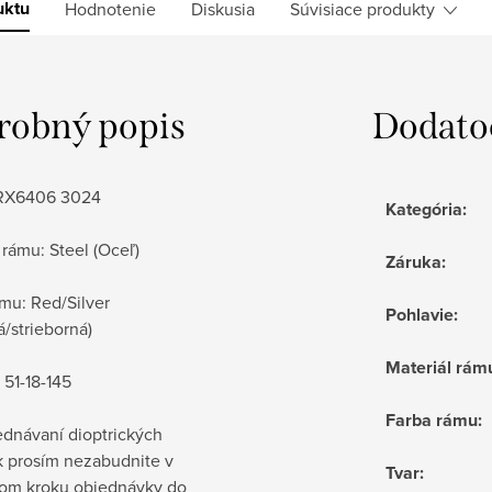
uktu
Hodnotenie
Diskusia
Súvisiace produkty
robný popis
Dodato
 RX6406 3024
Kategória
:
 rámu:
Steel (Oceľ)
Záruka
:
mu: Red/Silver
Pohlavie
:
/strieborná)
Materiál rám
51-18-145
Farba rámu
:
jednávaní dioptrických
k prosím nezabudnite v
Tvar
:
om kroku objednávky do