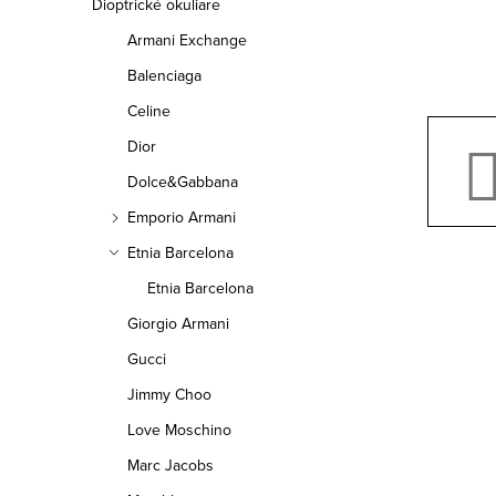
a
Dioptrické okuliare
Armani Exchange
n
Balenciaga
e
Celine
l
Dior
Dolce&Gabbana
Emporio Armani
Etnia Barcelona
Etnia Barcelona
Giorgio Armani
Gucci
Jimmy Choo
Love Moschino
Marc Jacobs