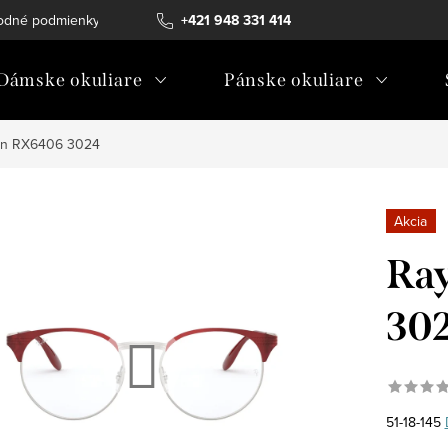
odné podmienky
Ochrana osobných údajov
+421 948 331 414
Ako vybrať diopt
Dámske okuliare
Pánske okuliare
an RX6406 3024
Akcia
Ray
30
51-18-145