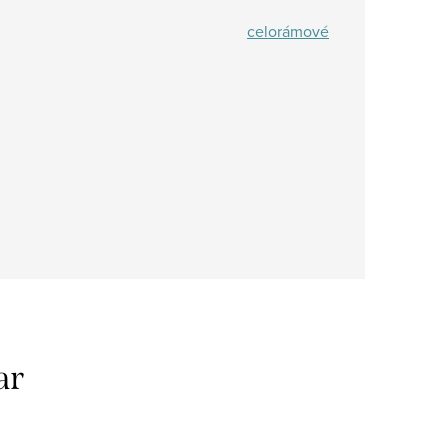
celorámové
ar