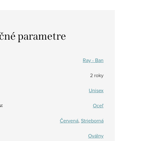
čné parametre
Ray - Ban
2 roky
Unisex
u
:
Oceľ
Červená
,
Strieborná
Oválny