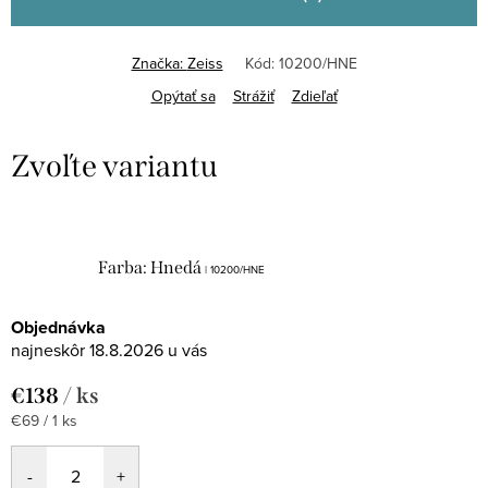
Značka:
Zeiss
Kód:
10200/HNE
Opýtať sa
Strážiť
Zdieľať
Farba: Hnedá
| 10200/HNE
Objednávka
18.8.2026
€138
/ ks
Jednotková
€69 / 1 ks
cena: