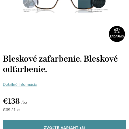
ZADARMO
Bleskové zafarbenie. Bleskové
odfarbenie.
Detailné informácie
€138
/ ks
Jednotková
€69 / 1 ks
cena:
ZVOĽTE VARIANT
(3)