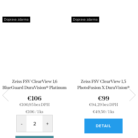
Doprava zdarma
Doprava zdarma
Zeiss FSV ClearView 1,6
Zeiss FSV ClearView 1,5
BlueGuard DuraVision® Platinum
PhotoFusion X DuraVision®
Platinum
€106
€99
€100,95 bez DPH
€94,29 bez DPH
Jednotková
Jednotková
€106 / 1 ks
€49,50 / 1 ks
cena:
cena:
DETAIL