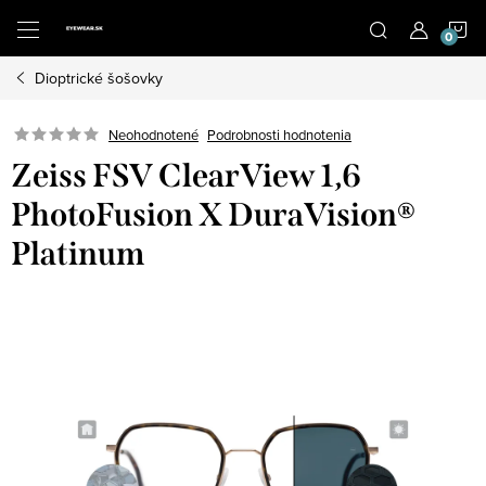
Prejsť
N
na
obsah
Dioptrické šošovky
K
Neohodnotené
Podrobnosti hodnotenia
Zeiss FSV ClearView 1,6
PhotoFusion X DuraVision®
Platinum