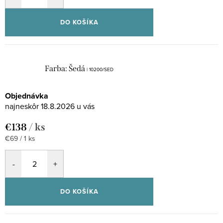
DO KOŠÍKA
Farba: Šedá
| 10200/SED
Objednávka
18.8.2026
€138
/ ks
Jednotková
€69 / 1 ks
cena:
DO KOŠÍKA