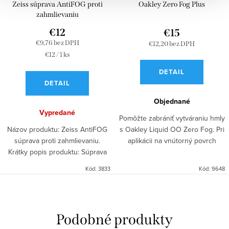
Zeiss súprava AntiFOG proti
Oakley Zero Fog Plus
zahmlievaniu
€12
€15
€9,76 bez DPH
€12,20 bez DPH
Jednotková
€12 / 1 ks
cena:
DETAIL
DETAIL
Objednané
Vypredané
Pomôžte zabrániť vytváraniu hmly
Názov produktu: Zeiss AntiFOG
s Oakley Liquid OO Zero Fog. Pri
súprava proti zahmlievaniu.
aplikácii na vnútorný povrch
Krátky popis produktu: Súprava
šošovky okuliarov pomáha zlepšiť
obsahuje 15ml anti-zahmliovací
jej odolnosť voči zahmlievaniu.
Kód:
3833
Kód:
9648
sprej a utierku o rozmere 13x13
Pravidelná...
cm pre efektívne...