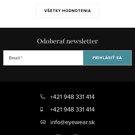
VŠETKY HODNOTENIA
Odoberať newsletter
Email
PRIHLÁSIŤ SA
Z
á
+421 948 331 414
p
+421 948 331 414
ä
info
@
eyewear.sk
t