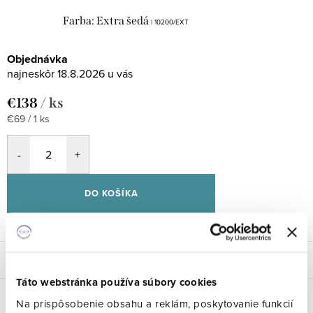
Farba: Extra šedá
| 10200/EXT
Objednávka
18.8.2026
€138
/ ks
Jednotková
€69 / 1 ks
cena:
DO KOŠÍKA
Popis
Táto webstránka používa súbory cookies
Parametre produktu
Na prispôsobenie obsahu a reklám, poskytovanie funkcií