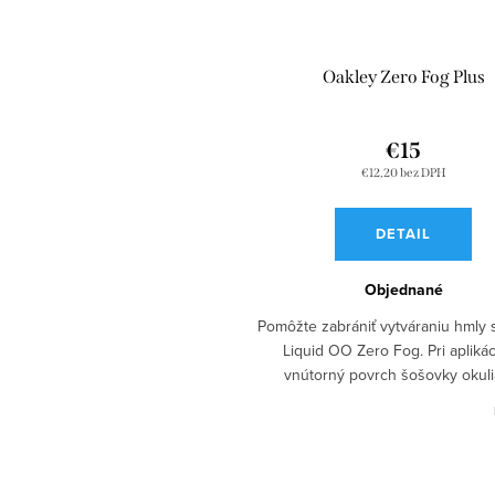
Oakley Zero Fog Plus
€15
€12,20 bez DPH
DETAIL
Objednané
Pomôžte zabrániť vytváraniu hmly 
Liquid OO Zero Fog. Pri aplikác
vnútorný povrch šošovky okuli
pomáha zlepšiť jej odolnosť v
zahmlievaniu. Pravidelná...