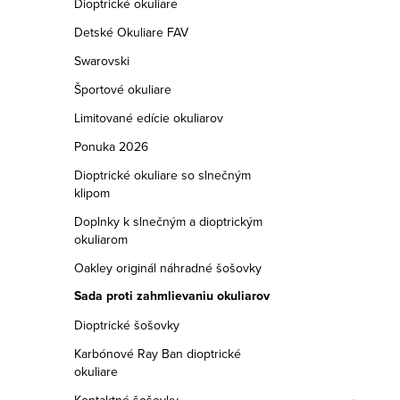
a
Dioptrické okuliare
Detské Okuliare FAV
n
Swarovski
e
Športové okuliare
l
Limitované edície okuliarov
Ponuka 2026
Dioptrické okuliare so slnečným
klipom
Doplnky k slnečným a dioptrickým
okuliarom
Oakley originál náhradné šošovky
Sada proti zahmlievaniu okuliarov
Dioptrické šošovky
Karbónové Ray Ban dioptrické
okuliare