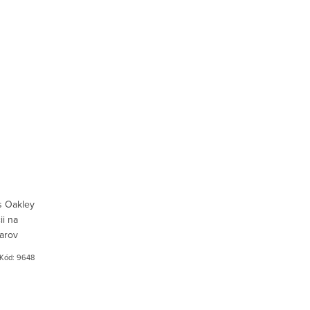
s Oakley
ii na
arov
oči
Kód:
9648