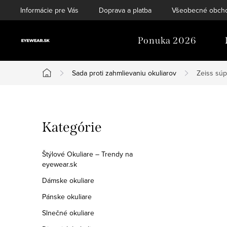
Prejsť
Informácie pre Vás
Doprava a platba
Všeobecné obch
na
obsah
Ponuka 2026
Sada proti zahmlievaniu okuliarov
Zeiss súp
Domov
B
Preskočiť
Kategórie
o
kategórie
č
Štýlové Okuliare – Trendy na
eyewear.sk
n
Dámske okuliare
ý
Pánske okuliare
p
Slnečné okuliare