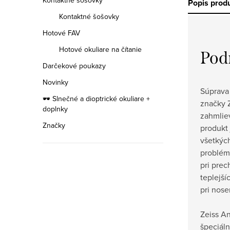
Kontaktné šošovky
Popis prod
Kontaktné šošovky
Hotové FAV
Hotové okuliare na čítanie
Pod
Darčekové poukazy
Novinky
Súprava
🕶️ Slnečné a dioptrické okuliare +
značky Z
doplnky
zahmliev
Značky
produkt 
všetkých
problém
pri prec
teplejší
ETNIA
pri nose
Exluzívna
kolekcia
Zeiss A
rámov
špeciáln