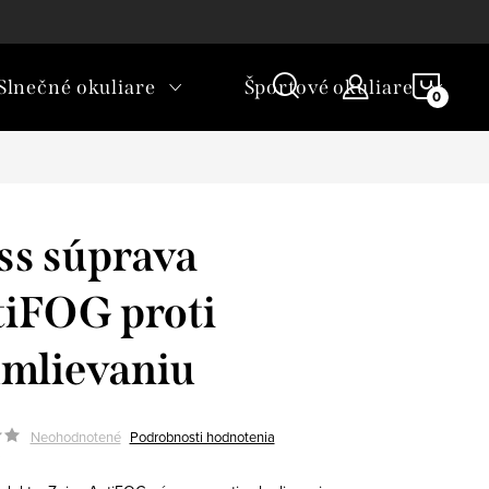
rické okuliare a šošovky?
NÁKU
Slnečné okuliare
Športové okuliare
KOŠÍ
ss súprava
iFOG proti
mlievaniu
Neohodnotené
Podrobnosti hodnotenia
3