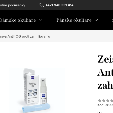
odné podmienky
Ochrana osobných údajov
+421 948 331 414
Ako vybrať diopt
Dámske okuliare
Pánske okuliare
rava AntiFOG proti zahmlievaniu
Zei
Ant
zah
Kód:
383