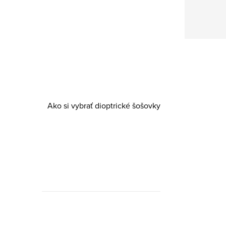
Ako si
vybrať
Ako si
dioptrické
vybrať
šošovky
dioptrické
šošovky
Ako si vybrať dioptrické šošovky
Dioptrické