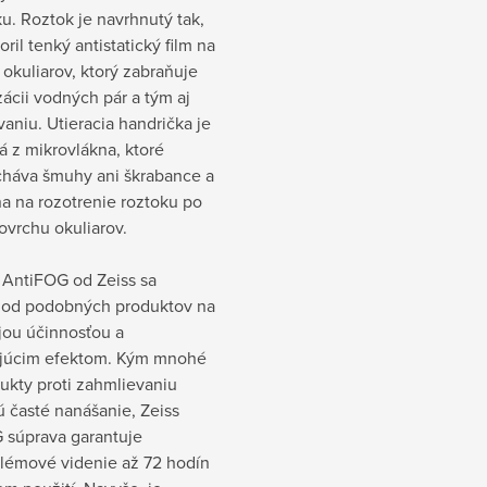
u. Roztok je navrhnutý tak,
oril tenký antistatický film na
okuliarov, ktorý zabraňuje
ácii vodných pár a tým aj
aniu. Utieracia handrička je
 z mikrovlákna, ktoré
háva šmuhy ani škrabance a
na na rozotrenie roztoku po
ovrchu okuliarov.
 AntiFOG od Zeiss sa
e od podobných produktov na
jou účinnosťou a
ajúcim efektom. Kým mnohé
ukty proti zahmlievaniu
 časté nanášanie, Zeiss
 súprava garantuje
lémové videnie až 72 hodín