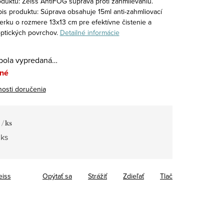
duktu: Zeiss AntiFOG súprava proti zahmlievaniu.
pis produktu: Súprava obsahuje 15ml anti-zahmliovací
ierku o rozmere 13x13 cm pre efektívne čistenie a
ptických povrchov.
Detailné informácie
bola vypredaná…
né
osti doručenia
2
/ ks
tková
 ks
eiss
Opýtať sa
Strážiť
Zdieľať
Tlač