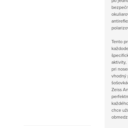
po jedno
náhradné
Originálne
bezpečn
šošovky
náhradné
okuliaro
Oakley
šošovky
antirefl
Oakley
polariz
Tento pr
každoden
špecific
aktivity
pri nose
vhodný 
šošovká
Zeiss A
perfekt
každého 
chce uží
obmedz