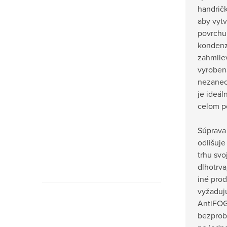
handričk
aby vytv
povrchu 
kondenz
zahmliev
vyrobená
nezanec
je ideál
celom p
Súprava
odlišuj
trhu svo
dlhotrv
iné prod
vyžadujú
AntiFOG
bezprob
Originálne