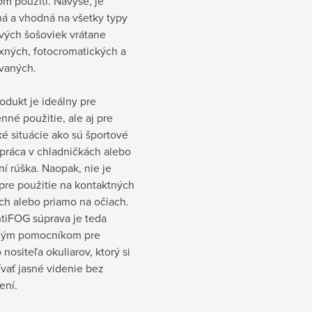
m použití. Navyše, je
á a vhodná na všetky typy
vých šošoviek vrátane
exných, fotocromatických a
ovaných.
odukt je ideálny pre
né použitie, ale aj pre
ké situácie ako sú športové
, práca v chladničkách alebo
ní rúška. Naopak, nie je
pre použitie na kontaktných
ch alebo priamo na očiach.
ntiFOG súprava je teda
ným pomocníkom pre
nositeľa okuliarov, ktorý si
vať jasné videnie bez
ení.