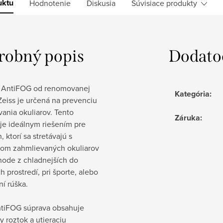
uktu
Hodnotenie
Diskusia
Súvisiace produkty
robný popis
Dodato
 AntiFOG od renomovanej
Kategória
:
eiss je určená na prevenciu
ania okuliarov. Tento
Záruka
:
je ideálnym riešením pre
, ktorí sa stretávajú s
om zahmlievaných okuliarov
hode z chladnejších do
ch prostredí, pri športe, alebo
ní rúška.
ntiFOG súprava obsahuje
y roztok a utieraciu