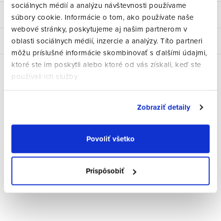
sociálnych médií a analýzu návštevnosti používame
Hodnotenie
súbory cookie. Informácie o tom, ako používate naše
webové stránky, poskytujeme aj našim partnerom v
oblasti sociálnych médií, inzercie a analýzy. Títo partneri
Diskusia
môžu príslušné informácie skombinovať s ďalšími údajmi,
ktoré ste im poskytli alebo ktoré od vás získali, keď ste
používali ich služby.
Súvisiaci tovar
Zobraziť detaily
Povoliť všetko
Prispôsobiť