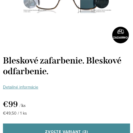
ZADARMO
Bleskové zafarbenie. Bleskové
odfarbenie.
Detailné informácie
€99
/ ks
Jednotková
€49,50 / 1 ks
cena:
ZVOĽTE VARIANT
(3)