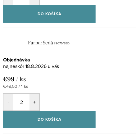
DO KOŠÍKA
Farba: Šedá
| 9076/SED
Objednávka
18.8.2026
€99
/ ks
Jednotková
€49,50 / 1 ks
cena:
DO KOŠÍKA