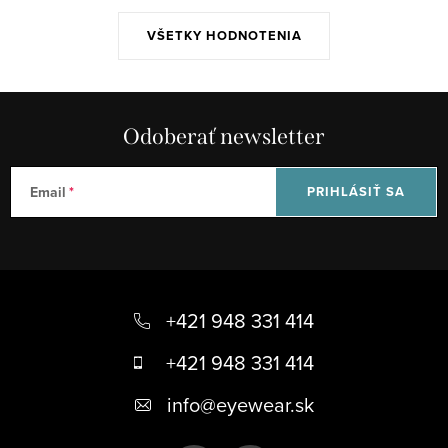
VŠETKY HODNOTENIA
Odoberať newsletter
Email
PRIHLÁSIŤ SA
Z
á
+421 948 331 414
p
+421 948 331 414
ä
info
@
eyewear.sk
t