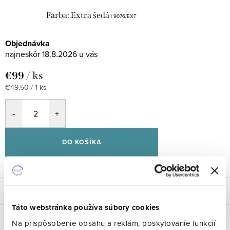
Farba: Extra šedá
| 9076/EXT
Objednávka
18.8.2026
€99
/ ks
Jednotková
€49,50 / 1 ks
cena:
DO KOŠÍKA
Popis
Táto webstránka používa súbory cookies
Parametre produktu
Na prispôsobenie obsahu a reklám, poskytovanie funkcií