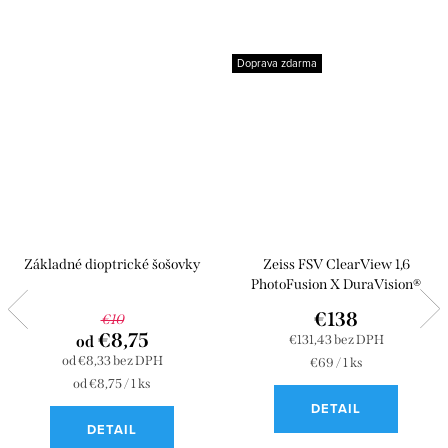
Doprava zdarma
Základné dioptrické šošovky
Zeiss FSV ClearView 1,6
PhotoFusion X DuraVision®
Platinum
€138
€10
€8,75
od
€131,43 bez DPH
od €8,33 bez DPH
Jednotková
€69 / 1 ks
cena:
Jednotková
od €8,75 / 1 ks
cena:
DETAIL
DETAIL