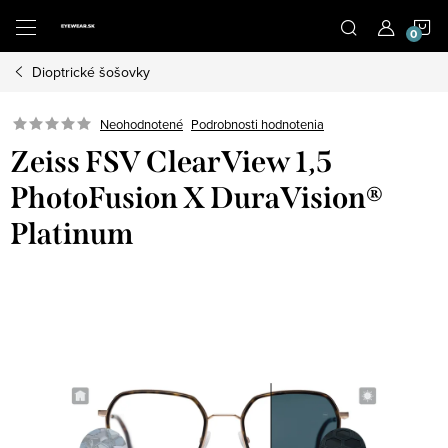
Prejsť
N
na
obsah
Dioptrické šošovky
K
Neohodnotené
Podrobnosti hodnotenia
Zeiss FSV ClearView 1,5
PhotoFusion X DuraVision®
Platinum