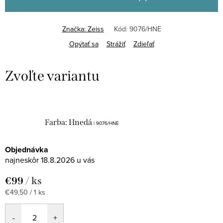
Značka:
Zeiss
Kód:
9076/HNE
Opýtať sa
Strážiť
Zdieľať
Farba: Hnedá
| 9076/HNE
Objednávka
18.8.2026
€99
/ ks
Jednotková
€49,50 / 1 ks
cena: