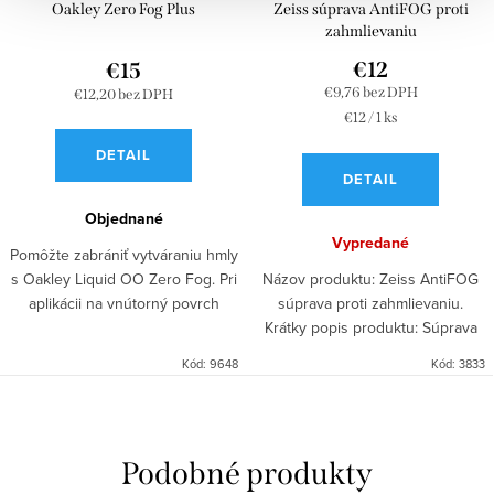
Oakley Zero Fog Plus
Zeiss súprava AntiFOG proti
zahmlievaniu
€12
€15
€9,76 bez DPH
€12,20 bez DPH
Jednotková
€12 / 1 ks
cena:
DETAIL
DETAIL
Objednané
Vypredané
Pomôžte zabrániť vytváraniu hmly
s Oakley Liquid OO Zero Fog. Pri
Názov produktu: Zeiss AntiFOG
aplikácii na vnútorný povrch
súprava proti zahmlievaniu.
šošovky okuliarov pomáha zlepšiť
Krátky popis produktu: Súprava
jej odolnosť voči zahmlievaniu.
obsahuje 15ml anti-zahmliovací
Kód:
9648
Kód:
3833
Pravidelná...
sprej a utierku o rozmere 13x13
cm pre efektívne...