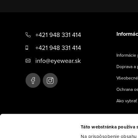
Z
á
Informác
+421 948 331 414
p
+421 948 331 414
ä
Informácie 
info
@
eyewear.sk
t
Doprava a 
i
Všeobecné
e
Ochrana o
Ako vybrať 
Táto webstránka používa 
Na prispôsobenie obsahu a