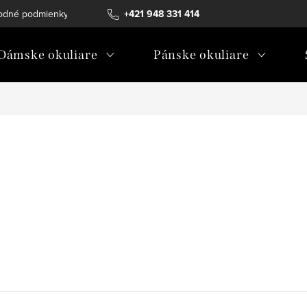
odné podmienky
Ochrana osobných údajov
+421 948 331 414
Ako vybrať diopt
Dámske okuliare
Pánske okuliare