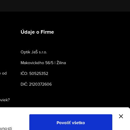
Údaje o Firme
Optik JaŠ s.r.o.
Makovického 56/5 | Žilina
e od
IČO: 50525352
DIČ: 2120372606
oviek?
Povoliť všetko
vnosti