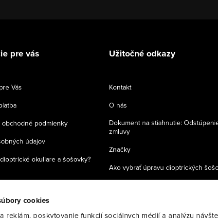
ie pre vás
Užitočné odkazy
pre Vás
Kontakt
platba
O nás
Dokument na stiahnutie: Odstúpeni
 obchodné podmienky
zmluvy
sobných údajov
Značky
dioptrické okuliare a šošovky?
Ako vybrať úpravu dioptrických šoš
Zásady používania cookies
súbory cookies
 reklám, poskytovanie funkcií sociálnych médií a analýzu návšte