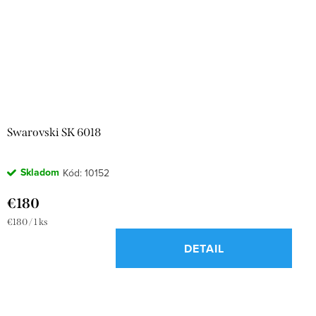
Swarovski SK 6018
Skladom
Kód:
10152
€180
Jednotková
€180 / 1 ks
cena:
DETAIL