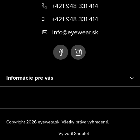
i
s
u
Z
á
+421 948 331 414
p
+421 948 331 414
ä
info
@
eyewear.sk
t
i
e
Informácie pre vás