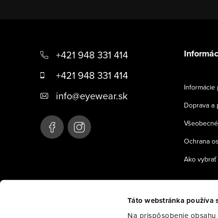
Z
á
Informác
+421 948 331 414
p
+421 948 331 414
ä
Informácie 
info
@
eyewear.sk
t
Doprava a 
i
Všeobecné
e
Ochrana o
Ako vybrať 
Táto webstránka používa 
Na prispôsobenie obsahu a