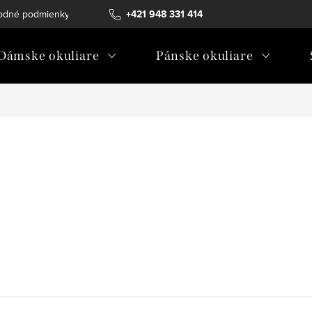
odné podmienky
Ochrana osobných údajov
+421 948 331 414
Ako vybrať diopt
Dámske okuliare
Pánske okuliare