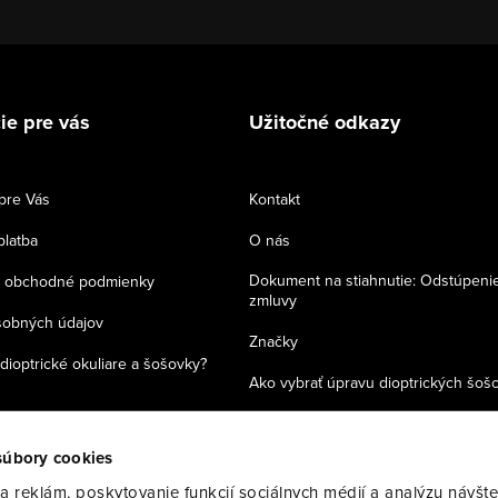
ie pre vás
Užitočné odkazy
pre Vás
Kontakt
platba
O nás
Dokument na stiahnutie: Odstúpeni
 obchodné podmienky
zmluvy
sobných údajov
Značky
dioptrické okuliare a šošovky?
Ako vybrať úpravu dioptrických šoš
Zásady používania cookies
súbory cookies
 reklám, poskytovanie funkcií sociálnych médií a analýzu návšte