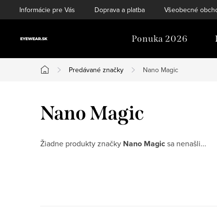
Prejsť
Informácie pre Vás
Doprava a platba
Všeobecné obch
na
obsah
Ponuka 2026
Predávané značky
Nano Magic
Domov
Nano Magic
Žiadne produkty značky
Nano Magic
sa nenašli...