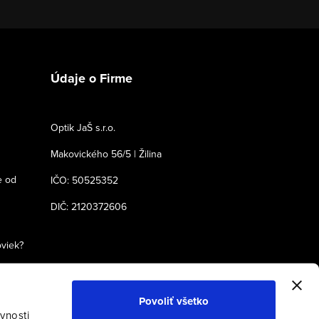
Údaje o Firme
Optik JaŠ s.r.o.
Makovického 56/5 | Žilina
e od
IČO: 50525352
DIČ: 2120372606
oviek?
Povoliť všetko
vnosti