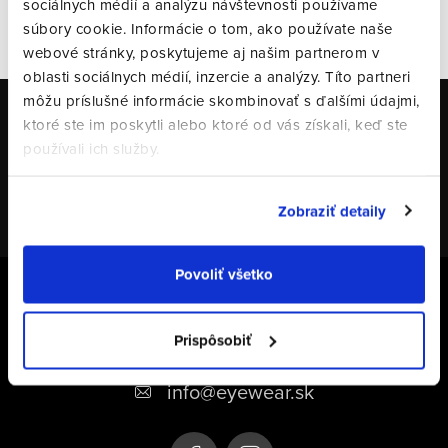
sociálnych médií a analýzu návštevnosti používame
VŠETKY HODNOTENIA
súbory cookie. Informácie o tom, ako používate naše
webové stránky, poskytujeme aj našim partnerom v
oblasti sociálnych médií, inzercie a analýzy. Títo partneri
môžu príslušné informácie skombinovať s ďalšími údajmi,
Odoberať newsletter
ktoré ste im poskytli alebo ktoré od vás získali, keď ste
používali ich služby.
Email
PRIHLÁSIŤ SA
Zobraziť detaily
Z
Povoliť všetko
á
+421 948 331 414
p
Prispôsobiť
+421 948 331 414
ä
info
@
eyewear.sk
t
i