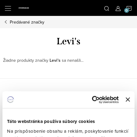
Prejsť
N
na
obsah
Predávané značky
K
Levi's
Žiadne produkty značky
Levi's
sa nenašli...
Posledné hodnotenie
Táto webstránka používa súbory cookies
Alexander Drexler
Na prispôsobenie obsahu a reklám, poskytovanie funkcií