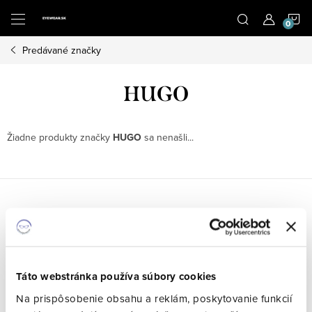
Prejsť
N
na
obsah
Predávané značky
K
HUGO
Žiadne produkty značky
HUGO
sa nenašli...
Posledné hodnotenie
Táto webstránka používa súbory cookies
Alexander Drexler
Na prispôsobenie obsahu a reklám, poskytovanie funkcií