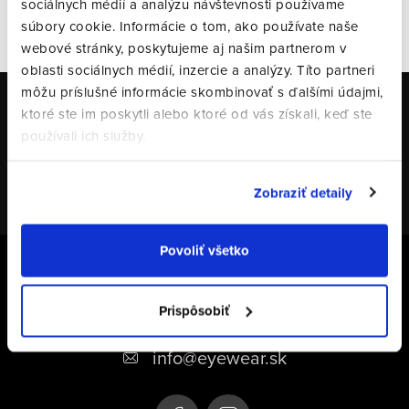
sociálnych médií a analýzu návštevnosti používame
VŠETKY HODNOTENIA
súbory cookie. Informácie o tom, ako používate naše
webové stránky, poskytujeme aj našim partnerom v
oblasti sociálnych médií, inzercie a analýzy. Títo partneri
môžu príslušné informácie skombinovať s ďalšími údajmi,
Odoberať newsletter
ktoré ste im poskytli alebo ktoré od vás získali, keď ste
používali ich služby.
Email
PRIHLÁSIŤ SA
Zobraziť detaily
Z
Povoliť všetko
á
+421 948 331 414
p
Prispôsobiť
+421 948 331 414
ä
info
@
eyewear.sk
t
i