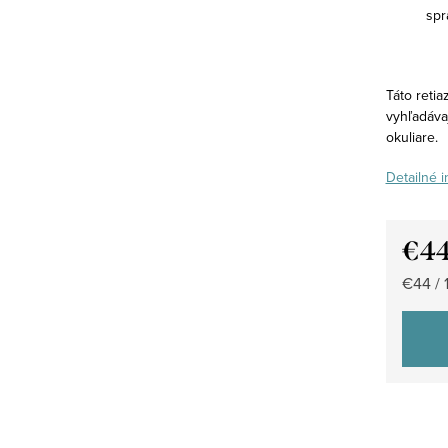
spr
Táto retia
vyhľadávaj
okuliare.
Detailné 
€4
Jedno
€44 / 1
cena: