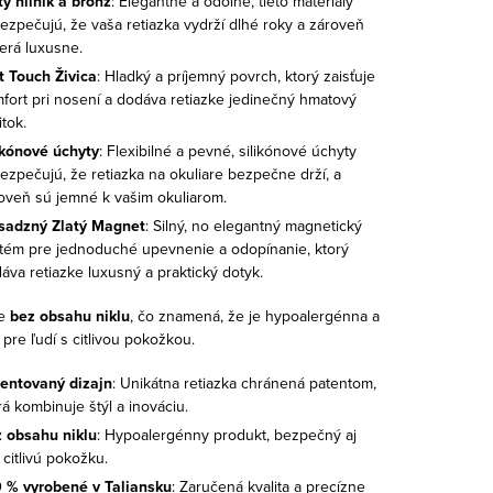
tý hliník a bronz
: Elegantné a odolné, tieto materiály
ezpečujú, že vaša retiazka vydrží dlhé roky a zároveň
erá luxusne.
t Touch Živica
: Hladký a príjemný povrch, ktorý zaisťuje
fort pri nosení a dodáva retiazke jedinečný hmatový
itok.
ikónové úchyty
: Flexibilné a pevné, silikónové úchyty
ezpečujú, že retiazka na okuliare bezpečne drží, a
oveň sú jemné k vašim okuliarom.
adzný Zlatý Magnet
: Silný, no elegantný magnetický
tém pre jednoduché upevnenie a odopínanie, ktorý
áva retiazke luxusný a praktický dotyk.
je
bez obsahu niklu
, čo znamená, že je hypoalergénna a
pre ľudí s citlivou pokožkou.
entovaný dizajn
: Unikátna retiazka chránená patentom,
rá kombinuje štýl a inováciu.
 obsahu niklu
: Hypoalergénny produkt, bezpečný aj
 citlivú pokožku.
 % vyrobené v Taliansku
: Zaručená kvalita a precízne