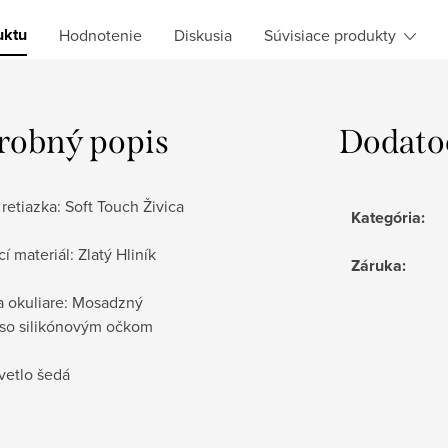
uktu
Hodnotenie
Diskusia
Súvisiace produkty
robný popis
Dodato
 retiazka: Soft Touch Živica
Kategória
:
í materiál: Zlatý Hliník
Záruka
:
a okuliare: Mosadzný
so silikónovým očkom
Svetlo šedá