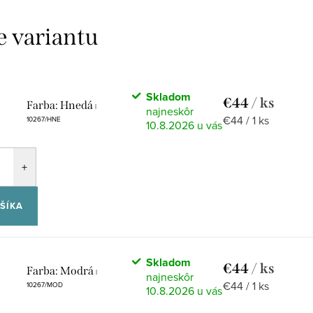
Skladom
€44
/ ks
Farba: Hnedá
|
Jednotková
€44 / 1 ks
10267/HNE
10.8.2026
cena:
ŠÍKA
Skladom
€44
/ ks
Farba: Modrá
|
Jednotková
€44 / 1 ks
10267/MOD
10.8.2026
cena: