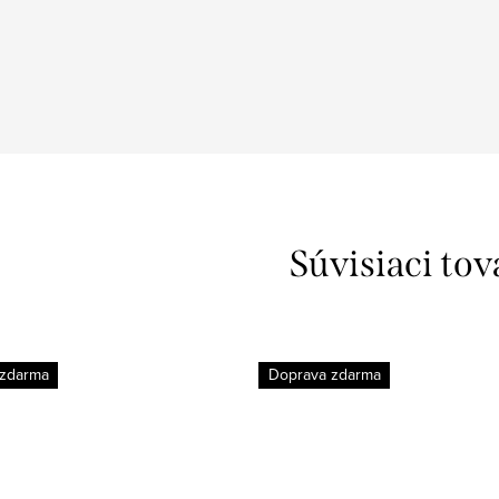
Súvisiaci tov
 zdarma
Doprava zdarma