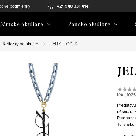
odné podmienky
Ochrana osobných údajov
+421 948 331 414
Ako vybrať diopt
Dámske okuliare
Pánske okuliare
Retiazky na okulire
JELLY – GOLD
JE
Kód:
1026
Predstavu
okuliare
, 
Patentova
Taliansku,