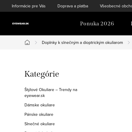
Prejsť
Informácie pre Vás
Doprava a platba
Všeobecné obch
na
obsah
Ponuka 2026
Doplnky k slnečným a dioptrickým okuliarom
Domov
B
Preskočiť
Kategórie
o
kategórie
č
Štýlové Okuliare – Trendy na
eyewear.sk
n
Dámske okuliare
ý
Pánske okuliare
p
Slnečné okuliare