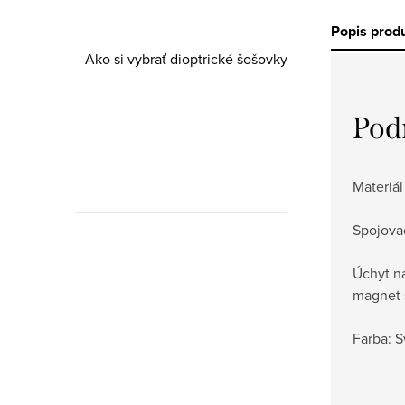
dioptrické
šošovky
Popis prod
Ako si vybrať dioptrické šošovky
Pod
Materiál
Spojovac
Úchyt n
Dioptrické
magnet 
šošovky do
Dioptrické
okuliarov
šošovky
Farba: 
do
okuliarov