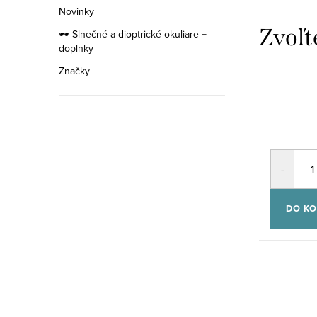
Novinky
🕶️ Slnečné a dioptrické okuliare +
doplnky
Značky
ETNIA
Exluzívna
kolekcia
rámov
DO KO