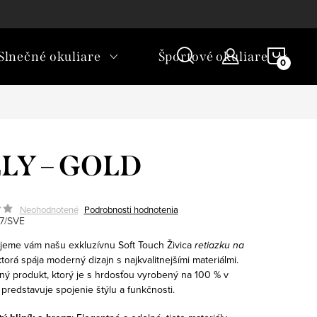
rické okuliare a šošovky?
NÁKU
Slnečné okuliare
Športové okuliare
KOŠÍ
LLY – GOLD
Neohodnotené
Podrobnosti hodnotenia
7/SVE
jeme vám našu exkluzívnu
Soft Touch Živica
retiazku na
ktorá spája moderný dizajn s najkvalitnejšími materiálmi.
ný produkt, ktorý je s hrdosťou vyrobený na 100 % v
 predstavuje spojenie štýlu a funkčnosti.