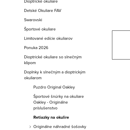
a
Dioptrické okuliare
Detské Okuliare FAV
n
Swarovski
e
Športové okuliare
l
Limitované edície okuliarov
Ponuka 2026
Dioptrické okuliare so slnečným
klipom
Doplnky k slnečným a dioptrickým
okuliarom
Puzdro Original Oakley
Športové šnúrky na okuliare
Oakley - Originálne
príslušenstvo
Retiazky na okulire
Originálne náhradné šošovky