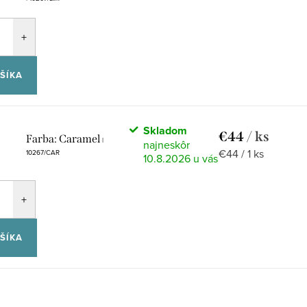
cena:
ŠÍKA
Skladom
€44
/ ks
Farba: Caramel
|
Jednotková
€44 / 1 ks
10267/CAR
10.8.2026
cena:
ŠÍKA