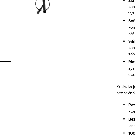
Zla
zab
vyz
Sof
kom
záž
Sil
zab
zár
Mos
sys
dod
Retiazka 
bezpečná 
Pat
kto
Bez
pre
100