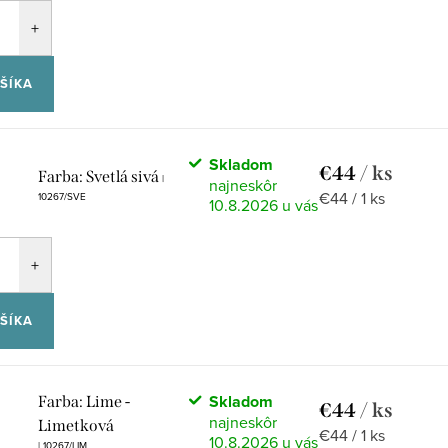
ŠÍKA
Skladom
€44
/ ks
Farba: Svetlá sivá
|
Jednotková
€44 / 1 ks
10267/SVE
10.8.2026
cena:
ŠÍKA
Skladom
Farba: Lime -
€44
/ ks
Limetková
Jednotková
€44 / 1 ks
10.8.2026
| 10267/LIM