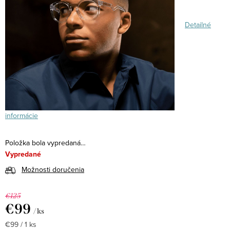
Detailné
informácie
Položka bola vypredaná…
Vypredané
Možnosti doručenia
€125
€99
/ ks
Jednotková
€99 / 1 ks