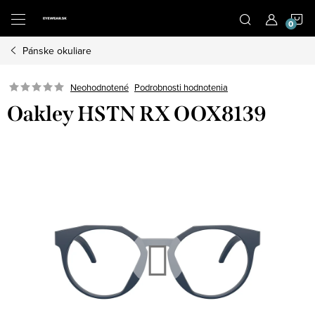
Prejsť
N
na
obsah
Pánske okuliare
K
Neohodnotené
Podrobnosti hodnotenia
Oakley HSTN RX OOX8139