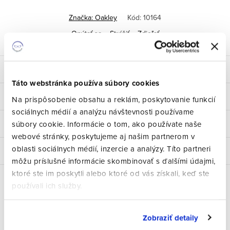
cena:
Značka:
Oakley
Kód:
10164
Opýtať sa
Strážiť
Zdieľať
Popis
Táto webstránka používa súbory cookies
Parametre produktu
Na prispôsobenie obsahu a reklám, poskytovanie funkcií
sociálnych médií a analýzu návštevnosti používame
súbory cookie. Informácie o tom, ako používate naše
Hodnotenie
webové stránky, poskytujeme aj našim partnerom v
oblasti sociálnych médií, inzercie a analýzy. Títo partneri
Diskusia
môžu príslušné informácie skombinovať s ďalšími údajmi,
ktoré ste im poskytli alebo ktoré od vás získali, keď ste
používali ich služby.
Súvisiaci tovar
Zobraziť detaily