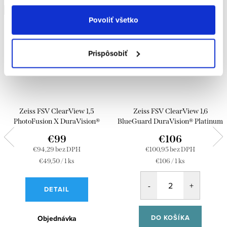
Doprava zdarma
Doprava zdarma
Povoliť všetko
Prispôsobiť
Zeiss FSV ClearView 1,5
Zeiss FSV ClearView 1,6
PhotoFusion X DuraVision®
BlueGuard DuraVision® Platinum
Platinum
€99
€106
€94,29 bez DPH
€100,95 bez DPH
Jednotková
Jednotková
€49,50 / 1 ks
€106 / 1 ks
cena:
cena:
DETAIL
DO KOŠÍKA
Objednávka