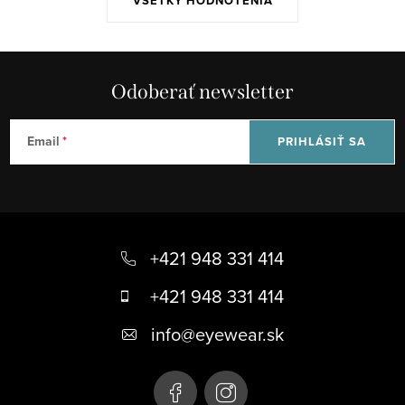
VŠETKY HODNOTENIA
Odoberať newsletter
Email
PRIHLÁSIŤ SA
Z
á
+421 948 331 414
p
+421 948 331 414
ä
info
@
eyewear.sk
t
i