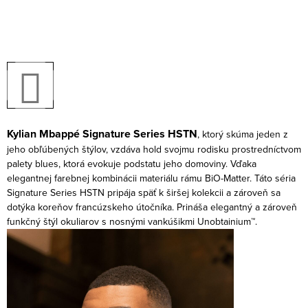
Kylian Mbappé Signature Series HSTN
, ktorý skúma jeden z
jeho obľúbených štýlov, vzdáva hold svojmu rodisku prostredníctvom
palety blues, ktorá evokuje podstatu jeho domoviny. Vďaka
elegantnej farebnej kombinácii materiálu rámu BiO-Matter. Táto séria
Signature Series HSTN pripája späť k širšej kolekcii a zároveň sa
dotýka koreňov francúzskeho útočníka. Prináša elegantný a zároveň
funkčný štýl okuliarov s nosnými vankúšikmi Unobtainium™.