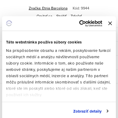
Značka:
Etnia Barcelona
Kód:
9944
Opýtať sa
Strážiť
Zdieľať
Popis
Táto webstránka používa súbory cookies
Parametre produktu
Na prispôsobenie obsahu a reklám, poskytovanie funkcií
sociálnych médií a analýzu návštevnosti používame
Hodnotenie
súbory cookie. Informácie o tom, ako používate naše
webové stránky, poskytujeme aj našim partnerom v
oblasti sociálnych médií, inzercie a analýzy. Títo partneri
Diskusia
môžu príslušné informácie skombinovať s ďalšími údajmi,
ktoré ste im poskytli alebo ktoré od vás získali, keď ste
používali ich služby.
Súvisiaci tovar
Zobraziť detaily