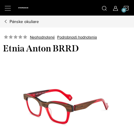
Prejsť
N
na
obsah
Pánske okuliare
K
Neohodnotené
Podrobnosti hodnotenia
Etnia Anton BRRD