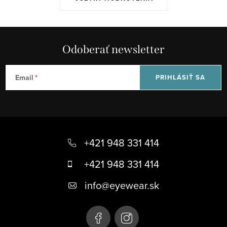
Odoberať newsletter
Email
PRIHLÁSIŤ SA
Z
á
+421 948 331 414
p
+421 948 331 414
ä
info
@
eyewear.sk
t
i
e