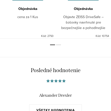
Objednávka
Objednávka
cena za 1 Kus
Objavte ZEISS DriveSafe –
šošovky navrhnuté pre
bezpečnejšie a pohodlnejšie
šoférovanie. Menej oslnenia,
Kód:
2750
Kód:
10754
lepší kontrast a pohodlné videnie
za každých podmienok.
Posledné hodnotenie
Alexander Drexler
VŠETKY HODNOTENIA