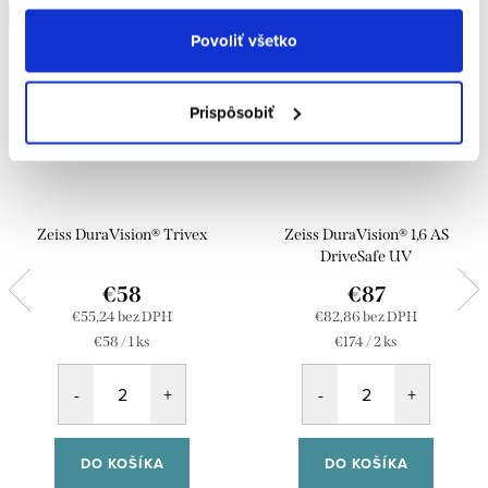
Doprava zdarma
Doprava zdarma
Povoliť všetko
Prispôsobiť
Zeiss DuraVision® Trivex
Zeiss DuraVision® 1,6 AS
DriveSafe UV
€58
€87
€55,24 bez DPH
€82,86 bez DPH
Jednotková
Jednotková
€58 / 1 ks
€174 / 2 ks
cena:
cena:
DO KOŠÍKA
DO KOŠÍKA