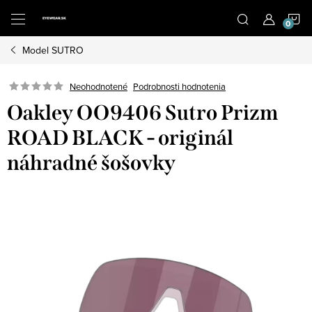
Prejsť
N
na
obsah
Model SUTRO
K
Neohodnotené
Podrobnosti hodnotenia
Oakley OO9406 Sutro Prizm
ROAD BLACK - originál
náhradné šošovky