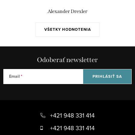
Alexander Drexler
VŠETKY HODNOTENIA
Odoberať newsletter
Email
PRIHLÁSIŤ SA
Z
á
+421 948 331 414
p
+421 948 331 414
ä