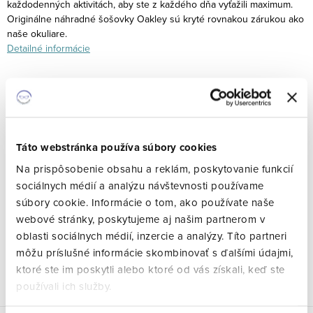
každodenných aktivitách, aby ste z každého dňa vyťažili maximum.
Originálne náhradné šošovky Oakley sú kryté rovnakou zárukou ako
naše okuliare.
Detailné informácie
Skladom
11.8.2026
Možnosti doručenia
€69,90
Táto webstránka používa súbory cookies
/ ks
Jednotková
€69,90 / 1 ks
Na prispôsobenie obsahu a reklám, poskytovanie funkcií
cena:
sociálnych médií a analýzu návštevnosti používame
súbory cookie. Informácie o tom, ako používate naše
PRIDAŤ DO KOŠÍKA
webové stránky, poskytujeme aj našim partnerom v
oblasti sociálnych médií, inzercie a analýzy. Títo partneri
môžu príslušné informácie skombinovať s ďalšími údajmi,
Značka:
Oakley
Kód:
10705
ktoré ste im poskytli alebo ktoré od vás získali, keď ste
Opýtať sa
Strážiť
Zdieľať
používali ich služby.