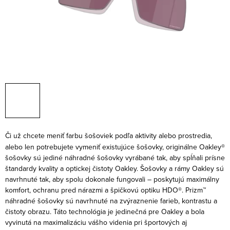
Či už chcete meniť farbu šošoviek podľa aktivity alebo prostredia,
alebo len potrebujete vymeniť existujúce šošovky, originálne Oakley®
šošovky sú jediné náhradné šošovky vyrábané tak, aby spĺňali prísne
štandardy kvality a optickej čistoty Oakley. Šošovky a rámy Oakley sú
navrhnuté tak, aby spolu dokonale fungovali – poskytujú maximálny
komfort, ochranu pred nárazmi a špičkovú optiku HDO®.
Prizm™
náhradné šošovky sú navrhnuté na zvýraznenie farieb, kontrastu a
čistoty obrazu. Táto technológia je jedinečná pre Oakley a bola
vyvinutá na maximalizáciu vášho videnia pri športových aj