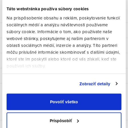
Značka:
Oakley
Kód:
9798
Táto webstránka používa súbory cookies
Opýtať sa
Strážiť
Zdieľať
Na prispôsobenie obsahu a reklám, poskytovanie funkcií
sociálnych médií a analýzu návštevnosti používame
Popis
súbory cookie. Informácie o tom, ako používate naše
webové stránky, poskytujeme aj našim partnerom v
oblasti sociálnych médií, inzercie a analýzy. Títo partneri
Parametre produktu
môžu príslušné informácie skombinovať s ďalšími údajmi,
ktoré ste im poskytli alebo ktoré od vás získali, keď ste
Hodnotenie
používali ich služby.
Diskusia (1)
Zobraziť detaily
Povoliť všetko
Prispôsobiť