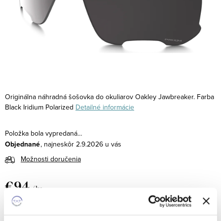
Originálna náhradná šošovka do okuliarov Oakley Jawbreaker. Farba
Black Iridium Polarized
Detailné informácie
Položka bola vypredaná…
Objednané
2.9.2026
Možnosti doručenia
€94
/ ks
Jednotková
€94 / 1 ks
cena: