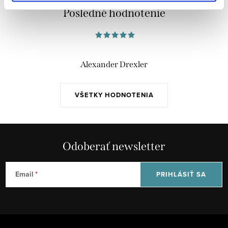
Posledné hodnotenie
Alexander Drexler
VŠETKY HODNOTENIA
Odoberať newsletter
Email
PRIHLÁSIŤ SA
Z