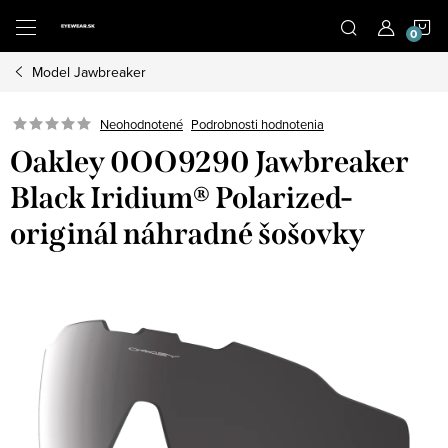
Prejsť
N
na
obsah
Model Jawbreaker
K
Neohodnotené
Podrobnosti hodnotenia
Oakley 0OO9290 Jawbreaker
Black Iridium® Polarized-
originál náhradné šošovky