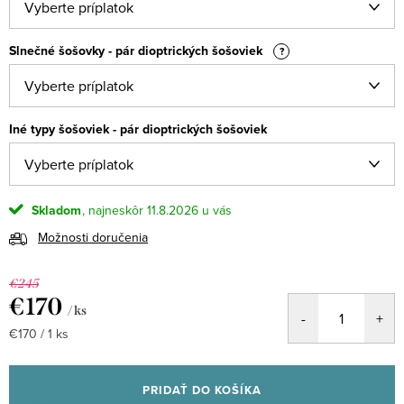
Slnečné šošovky - pár dioptrických šošoviek
?
Iné typy šošoviek - pár dioptrických šošoviek
Skladom
11.8.2026
Možnosti doručenia
€245
€170
/ ks
Jednotková
€170 / 1 ks
cena:
PRIDAŤ DO KOŠÍKA