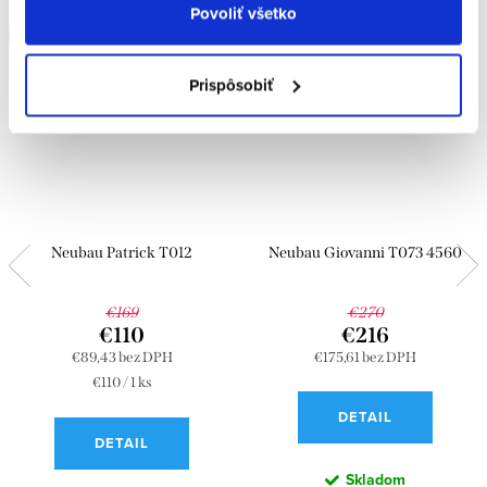
Povoliť všetko
Doprava zdarma
Doprava zdarma
Prispôsobiť
Neubau Patrick T012
Neubau Giovanni T073 4560
€169
€270
€110
€216
€89,43 bez DPH
€175,61 bez DPH
Jednotková
€110 / 1 ks
cena:
DETAIL
DETAIL
Skladom