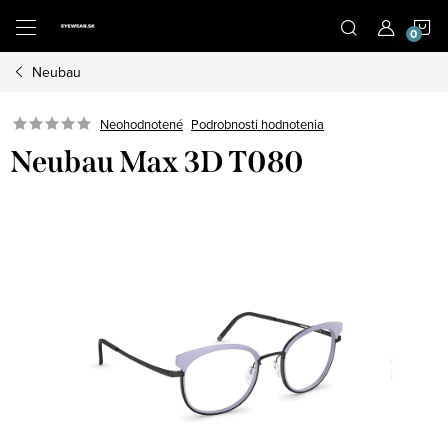
Prejsť
N
na
obsah
Neubau
K
Neohodnotené
Podrobnosti hodnotenia
Neubau Max 3D T080