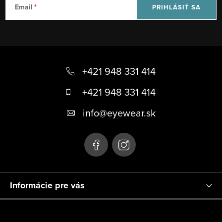
Email
PRIHLÁSIŤ SA
Z
á
+421 948 331 414
p
+421 948 331 414
ä
info
@
eyewear.sk
t
i
e
Informácie pre vás