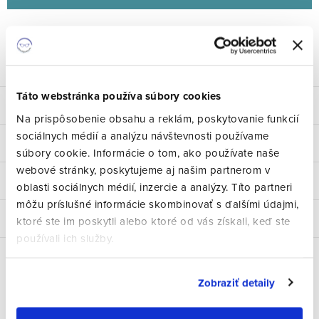
Značka:
Neubau
Kód:
2915
Opýtať sa
Strážiť
Zdieľať
Táto webstránka používa súbory cookies
Popis
Na prispôsobenie obsahu a reklám, poskytovanie funkcií
sociálnych médií a analýzu návštevnosti používame
Parametre produktu
súbory cookie. Informácie o tom, ako používate naše
webové stránky, poskytujeme aj našim partnerom v
Hodnotenie
oblasti sociálnych médií, inzercie a analýzy. Títo partneri
môžu príslušné informácie skombinovať s ďalšími údajmi,
Diskusia
ktoré ste im poskytli alebo ktoré od vás získali, keď ste
používali ich služby.
Súvisiaci tovar
Zobraziť detaily