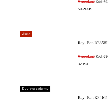
i
r
Vypredané
Kód:
69
50-21-145
s
o
p
d
r
u
Akcia
o
k
Ray - Ban RB358
d
t
Vypredané
Kód:
68
u
o
32-140
k
v
t
o
Doprava zadarmo
v
Ray - Ban RB4165