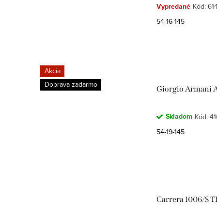
Vypredané
Kód:
61
54-16-145
Akcia
Doprava zadarmo
Giorgio Armani 
Skladom
Kód:
41
54-19-145
Carrera 1006/S T