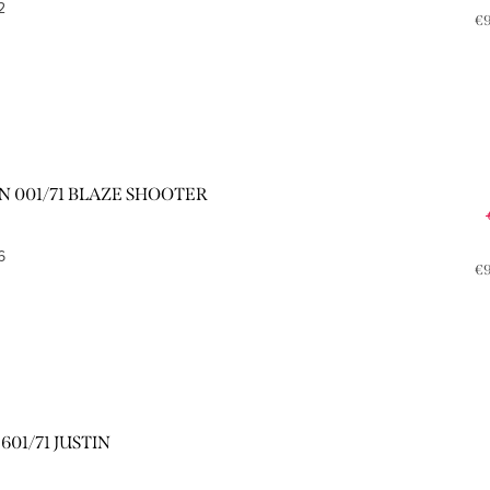
2
Je
€9
ce
1N 001/71 BLAZE SHOOTER
6
Je
€9
ce
 601/71 JUSTIN