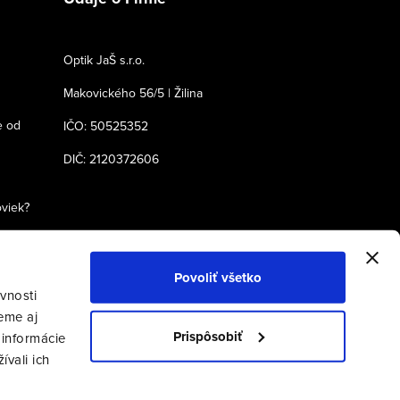
Optik JaŠ s.r.o.
Makovického 56/5 | Žilina
e od
IČO: 50525352
DIČ: 2120372606
oviek?
Povoliť všetko
vnosti
eme aj
Prispôsobiť
 informácie
ívali ich