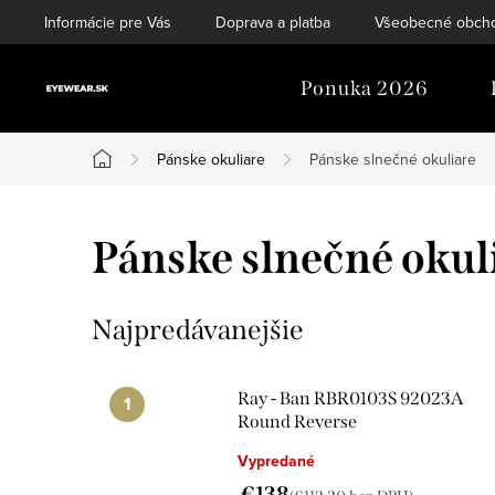
Prejsť
Informácie pre Vás
Doprava a platba
Všeobecné obch
na
obsah
Ponuka 2026
Pánske okuliare
Pánske slnečné okuliare
Domov
Pánske slnečné okul
Najpredávanejšie
Ray - Ban RBR0103S 92023A
Round Reverse
Vypredané
€138