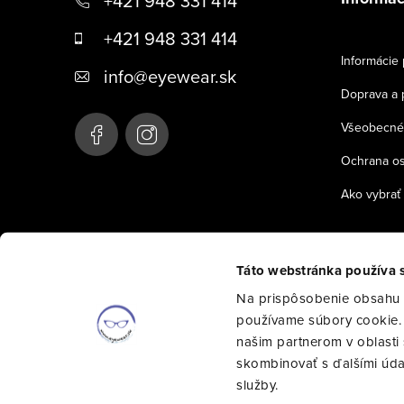
+421 948 331 414
p
+421 948 331 414
ä
Informácie 
info
@
eyewear.sk
t
Doprava a 
i
Všeobecné
e
Ochrana o
Ako vybrať 
Táto webstránka používa 
Na prispôsobenie obsahu a
používame súbory cookie. 
našim partnerom v oblasti s
skombinovať s ďalšími údajm
služby.