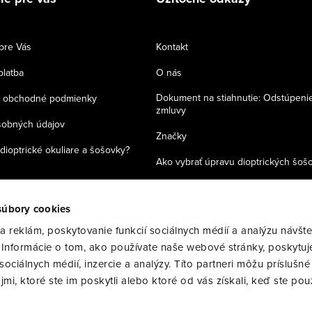
pre Vás
Kontakt
platba
O nás
Dokument na stiahnutie: Odstúpeni
 obchodné podmienky
zmluvy
sobných údajov
Značky
dioptrické okuliare a šošovky?
Ako vybrať úpravu dioptrických šoš
Zásady používania cookies
súbory cookies
 reklám, poskytovanie funkcií sociálnych médií a analýzu návšte
Informácie o tom, ako používate naše webové stránky, poskytuj
ociálnych médií, inzercie a analýzy. Títo partneri môžu príslušné
i, ktoré ste im poskytli alebo ktoré od vás získali, keď ste použ