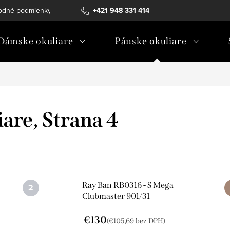
odné podmienky
Ochrana osobných údajov
+421 948 331 414
Ako vybrať diopt
Dámske okuliare
Pánske okuliare
iare
, Strana 4
Ray Ban RB0316 - S Mega
Clubmaster 901/31
€130
(€105,69 bez DPH)