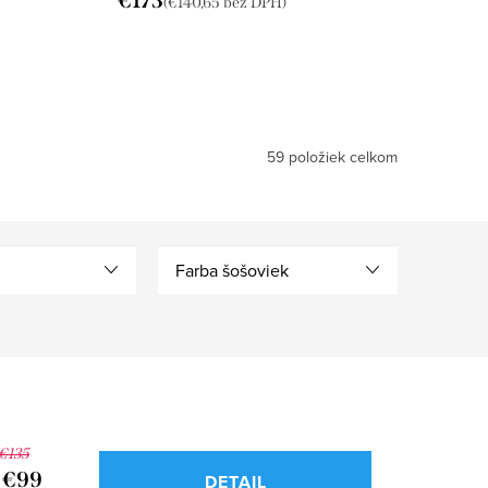
€173
(€140,65 bez DPH)
59
položiek celkom
Farba šošoviek
€135
€99
DETAIL