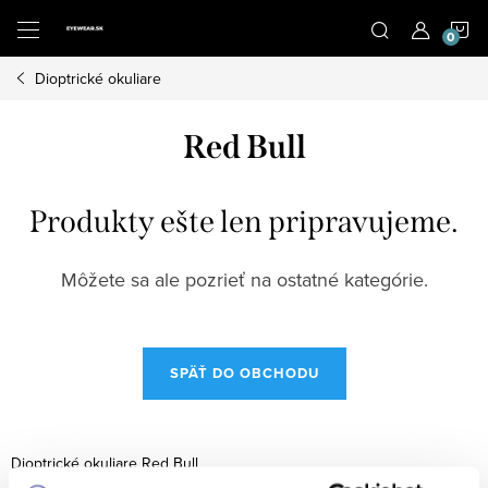
Prejsť
N
na
obsah
Dioptrické okuliare
K
Red Bull
Produkty ešte len pripravujeme.
Môžete sa ale pozrieť na ostatné kategórie.
SPÄŤ DO OBCHODU
Dioptrické okuliare Red Bull