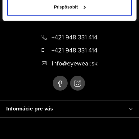
Prispôsobiť
Z
á
+421 948 331 414
p
+421 948 331 414
ä
info
@
eyewear.sk
t
i
e
Informácie pre vás