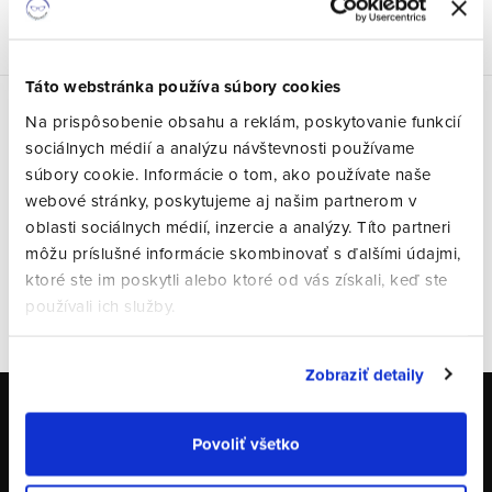
Táto webstránka používa súbory cookies
Na prispôsobenie obsahu a reklám, poskytovanie funkcií
Posledné hodnotenie
sociálnych médií a analýzu návštevnosti používame
súbory cookie. Informácie o tom, ako používate naše
webové stránky, poskytujeme aj našim partnerom v
oblasti sociálnych médií, inzercie a analýzy. Títo partneri
Alexander Drexler
môžu príslušné informácie skombinovať s ďalšími údajmi,
ktoré ste im poskytli alebo ktoré od vás získali, keď ste
používali ich služby.
VŠETKY HODNOTENIA
Zobraziť detaily
Odoberať newsletter
Povoliť všetko
Email
PRIHLÁSIŤ SA