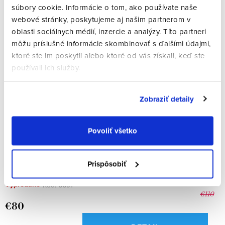
Najpredávanejšie
i
súbory cookie. Informácie o tom, ako používate naše
p
webové stránky, poskytujeme aj našim partnerom v
e
Abecedne
i
oblasti sociálnych médií, inzercie a analýzy. Títo partneri
p
môžu príslušné informácie skombinovať s ďalšími údajmi,
s
r
ktoré ste im poskytli alebo ktoré od vás získali, keď ste
p
používali ich služby.
o
r
d
o
Zobraziť detaily
u
d
k
u
Povoliť všetko
t
k
o
Oakley OX8163-01 CENTERBOARD
t
Prispôsobiť
v
o
Vypredané
Kód:
6691
€110
v
€80