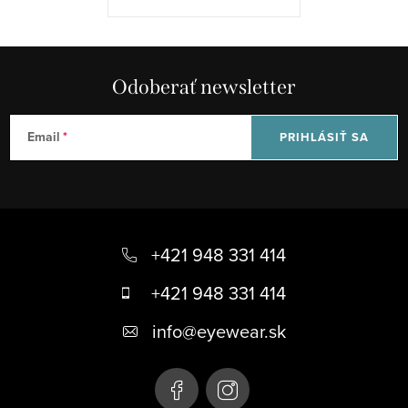
v
ý
p
Odoberať newsletter
i
s
u
Email
PRIHLÁSIŤ SA
Z
á
+421 948 331 414
p
+421 948 331 414
ä
info
@
eyewear.sk
t
i
e