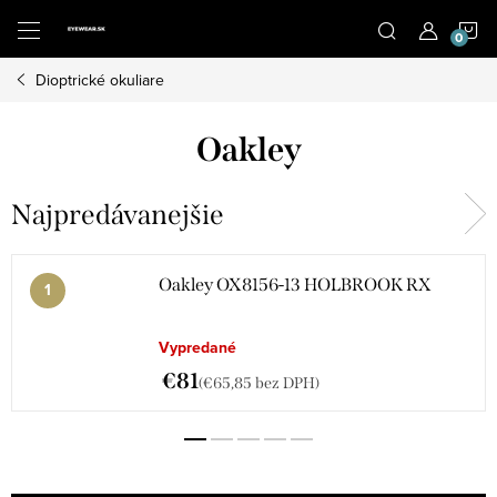
Prejsť
N
na
obsah
Dioptrické okuliare
K
Oakley
Najpredávanejšie
Oakley OX8156-13 HOLBROOK RX
Vypredané
€81
(€65,85 bez DPH)