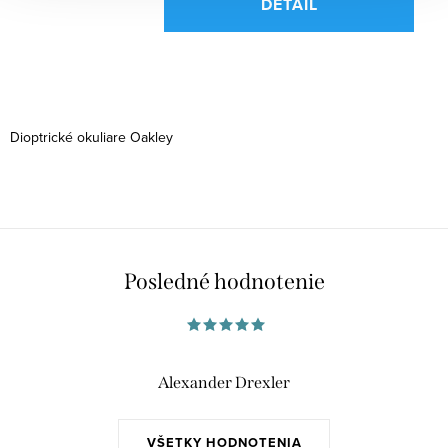
DETAIL
O
v
Dioptrické okuliare Oakley
l
á
d
a
c
Posledné hodnotenie
i
e
p
r
Alexander Drexler
v
k
y
VŠETKY HODNOTENIA