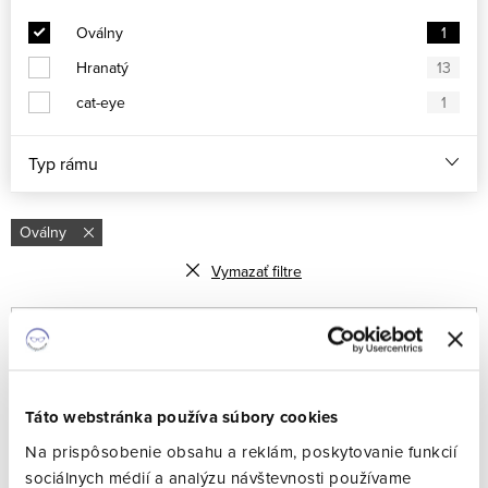
Oválny
1
Hranatý
13
cat-eye
1
Typ rámu
Oválny
Vymazať filtre
R
Odporúčame
a
Najlacnejšie
1
položiek celkom
d
Táto webstránka používa súbory cookies
e
Najdrahšie
V
Na prispôsobenie obsahu a reklám, poskytovanie funkcií
n
sociálnych médií a analýzu návštevnosti používame
ý