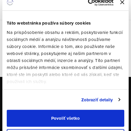
Táto webstránka používa súbory cookies
Na prispôsobenie obsahu a reklám, poskytovanie funkcií
Posledné hodnotenie
sociálnych médií a analýzu návštevnosti používame
súbory cookie. Informácie o tom, ako používate naše
webové stránky, poskytujeme aj našim partnerom v
oblasti sociálnych médií, inzercie a analýzy. Títo partneri
Alexander Drexler
môžu príslušné informácie skombinovať s ďalšími údajmi,
ktoré ste im poskytli alebo ktoré od vás získali, keď ste
používali ich služby.
VŠETKY HODNOTENIA
Zobraziť detaily
Odoberať newsletter
Povoliť všetko
Email
PRIHLÁSIŤ SA