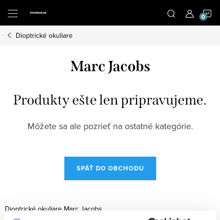
Prejsť
N
na
obsah
Dioptrické okuliare
K
Marc Jacobs
Produkty ešte len pripravujeme.
Môžete sa ale pozrieť na ostatné kategórie.
SPÄŤ DO OBCHODU
Dioptrické okuliare Marc Jacobs