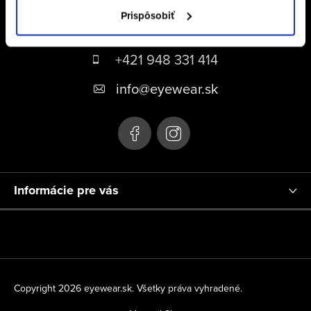
Prispôsobiť
Z
á
+421 948 331 414
p
+421 948 331 414
ä
info
@
eyewear.sk
t
i
e
Informácie pre vás