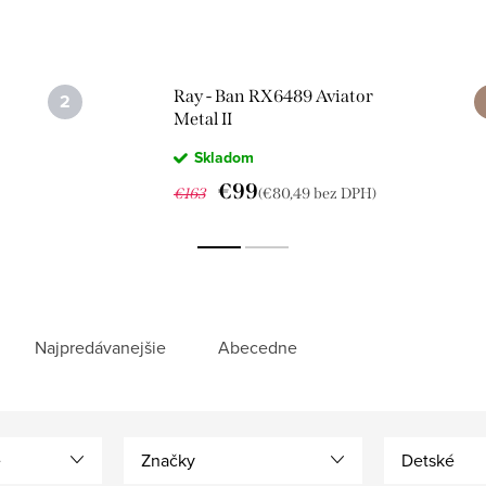
Ray - Ban RX6489 Aviator
Metal II
Skladom
€99
€163
(€80,49 bez DPH)
Najpredávanejšie
Abecedne
e
Značky
Detské