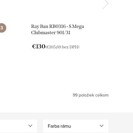
Ray Ban RB0316 - S Mega
Clubmaster 901/31
€130
(€105,69 bez DPH)
99
položiek celkom
Farba rámu