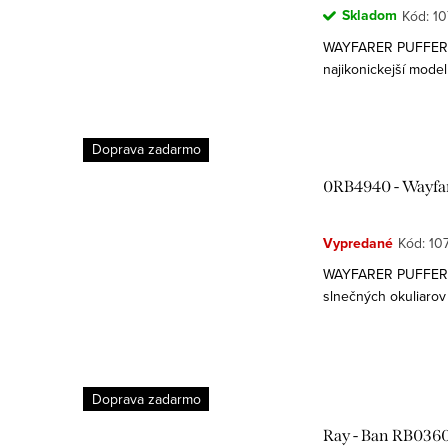
Skladom
Kód:
10
WAYFARER PUFFER 
najikonickejší model
odvážnym podpisom 
umenie a módu s...
Doprava zadarmo
0RB4940 - Wayfar
Vypredané
Kód:
10
WAYFARER PUFFER o
slnečných okuliaro
Rockyho. Wayfarer P
Doprava zadarmo
Ray - Ban RB0360