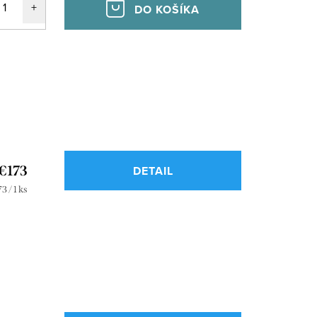
DO KOŠÍKA
€173
DETAIL
dnotková
3 / 1 ks
a: