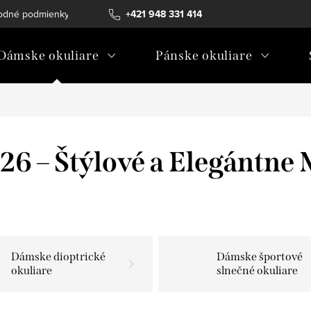
odné podmienky
Ochrana osobných údajov
+421 948 331 414
Ako vybrať diopt
Dámske okuliare
Pánske okuliare
6 – Štýlové a Elegántne
Dámske dioptrické
Dámske športové
okuliare
slnečné okuliare