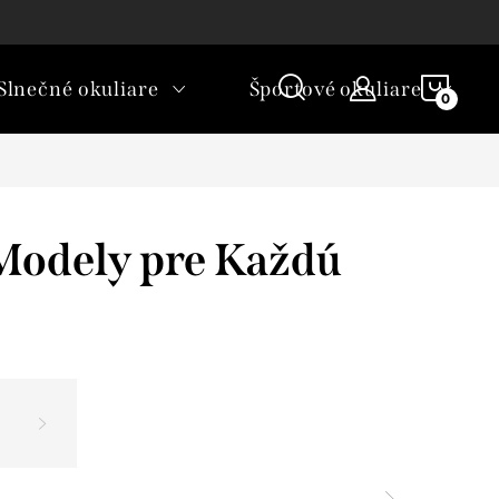
rické okuliare a šošovky?
NÁKU
Slnečné okuliare
Športové okuliare
KOŠÍ
 Modely pre Každú