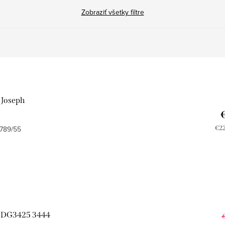
Zobraziť všetky filtre
 Joseph
Jed
789/55
€22
cen
 DG3425 3444