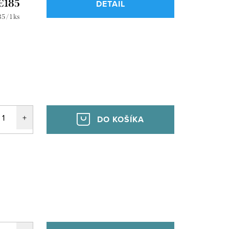
€185
DETAIL
dnotková
5 / 1 ks
a:
DO KOŠÍKA