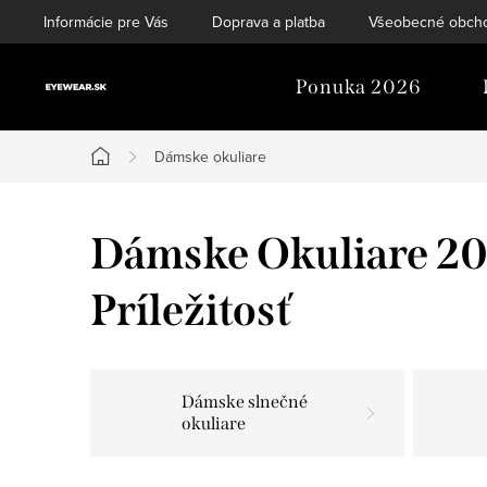
Prejsť
Informácie pre Vás
Doprava a platba
Všeobecné obch
na
obsah
Ponuka 2026
Dámske okuliare
Domov
Dámske Okuliare 202
Príležitosť
Dámske slnečné
okuliare