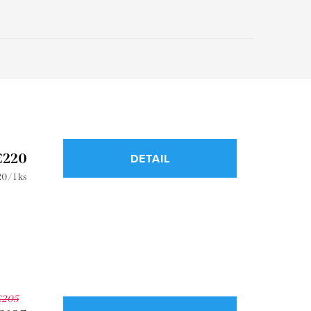
€220
DETAIL
notková
0 / 1 ks
a:
€205