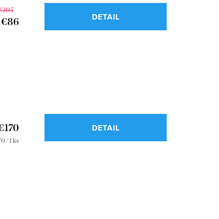
€105
DETAIL
€86
€170
DETAIL
dnotková
0 / 1 ks
a: