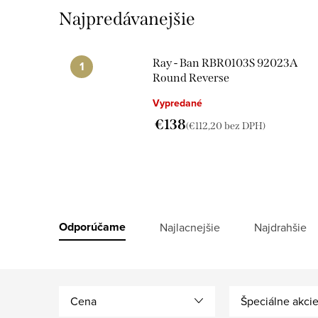
Najpredávanejšie
Ray - Ban RBR0103S 92023A
Round Reverse
Vypredané
€138
(€112,20 bez DPH)
R
Odporúčame
Najlacnejšie
Najdrahšie
a
d
Cena
Špeciálne akci
e