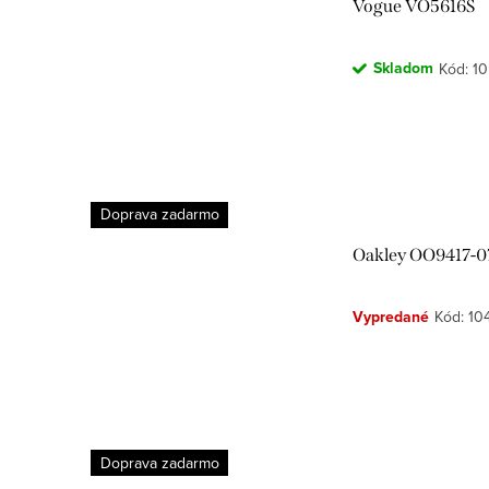
Vogue VO5616S
Skladom
Kód:
10
Doprava zadarmo
Oakley OO9417-
Vypredané
Kód:
10
Doprava zadarmo