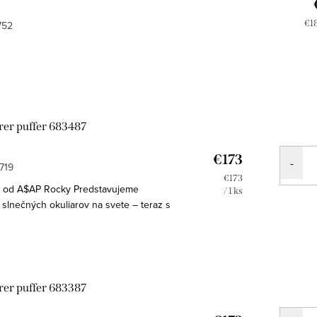
Je
€18
752
cen
er puffer 683487
€173
719
Jednotková
€173
od A$AP Rocky Predstavujeme
cena:
/ 1 ks
 slnečných okuliarov na svete – teraz s
A$AP Rockyho. Wayfarer Puffer prepája
er puffer 683387