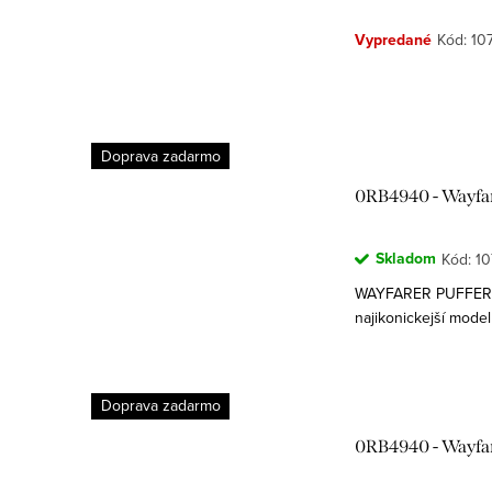
v
u
Vypredané
Kód:
10
k
t
Doprava zadarmo
o
0RB4940 - Wayfar
v
Skladom
Kód:
10
WAYFARER PUFFER 
najikonickejší model
odvážnym podpisom 
umenie a módu s...
Doprava zadarmo
0RB4940 - Wayfar