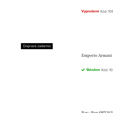
Vypredané
Kód:
10
Doprava zadarmo
Emporio Armani 
Skladom
Kód:
1
Ray - Ban 0RY163