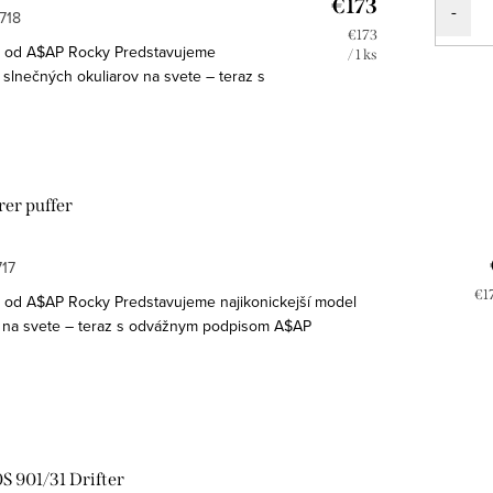
€173
718
Jednotková
€173
od A$AP Rocky Predstavujeme
cena:
/ 1 ks
 slnečných okuliarov na svete – teraz s
A$AP Rockyho. Wayfarer Puffer prepája
er puffer
717
Je
€17
d A$AP Rocky Predstavujeme najikonickejší model
cen
v na svete – teraz s odvážnym podpisom A$AP
uffer prepája umenie a módu s...
S 901/31 Drifter