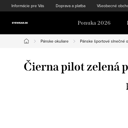
Prejsť
Informácie pre Vás
Doprava a platba
Všeobecné obch
na
obsah
Ponuka 2026
Pánske okuliare
Pánske športové slnečné o
Domov
Čierna pilot zelená 