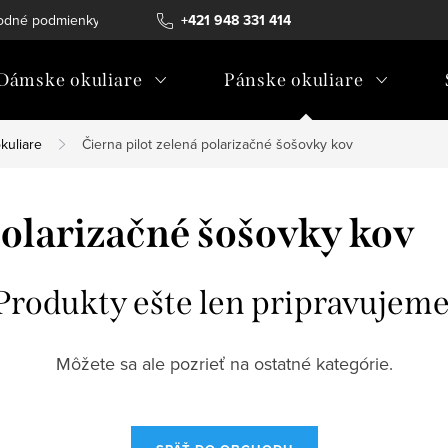
odné podmienky
Ochrana osobných údajov
+421 948 331 414
Ako vybrať diopt
Dámske okuliare
Pánske okuliare
kuliare
Čierna pilot zelená polarizačné šošovky kov
polarizačné šošovky kov
Produkty ešte len pripravujeme
Môžete sa ale pozrieť na ostatné kategórie.