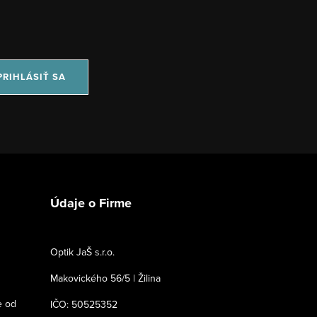
PRIHLÁSIŤ SA
Údaje o Firme
Optik JaŠ s.r.o.
Makovického 56/5 | Žilina
e od
IČO: 50525352