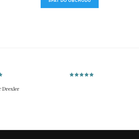
SPÄŤ DO OBCHODU
 Drexler