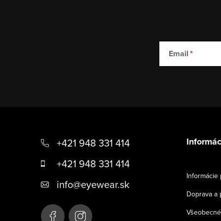
Email
Z
á
Informác
+421 948 331 414
p
+421 948 331 414
ä
Informácie 
info
@
eyewear.sk
t
Doprava a 
i
Všeobecné