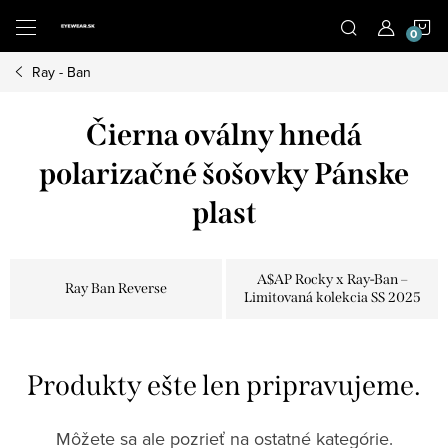
Prejsť
N
na
obsah
Ray - Ban
K
Čierna oválny hnedá
polarizačné šošovky Pánske
plast
A$AP Rocky x Ray-Ban –
Ray Ban Reverse
Limitovaná kolekcia SS 2025
Produkty ešte len pripravujeme.
Môžete sa ale pozrieť na ostatné kategórie.