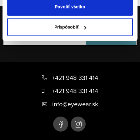
Povoliť všetko
Odoberať newsletter
Prispôsobiť
Email
PRIHLÁSIŤ SA
Z
á
+421 948 331 414
p
+421 948 331 414
ä
info
@
eyewear.sk
t
i
e