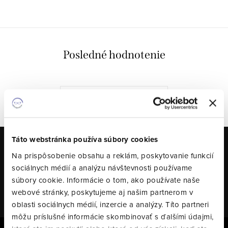
Posledné hodnotenie
VŠETKY HODNOTENIA
Táto webstránka používa súbory cookies
Odoberať newsletter
Na prispôsobenie obsahu a reklám, poskytovanie funkcií
sociálnych médií a analýzu návštevnosti používame
Email
PRIHLÁSIŤ SA
súbory cookie. Informácie o tom, ako používate naše
webové stránky, poskytujeme aj našim partnerom v
oblasti sociálnych médií, inzercie a analýzy. Títo partneri
môžu príslušné informácie skombinovať s ďalšími údajmi,
Z