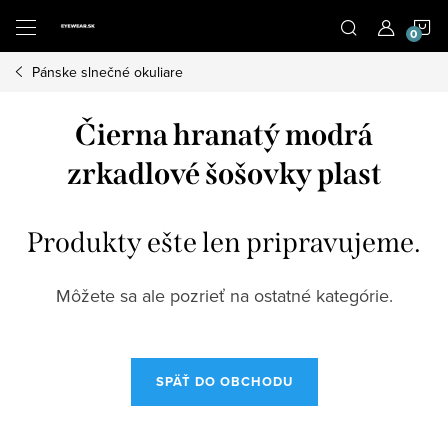
Prejsť
N
na
obsah
Pánske slnečné okuliare
K
Čierna hranatý modrá
zrkadlové šošovky plast
Produkty ešte len pripravujeme.
Môžete sa ale pozrieť na ostatné kategórie.
SPÄŤ DO OBCHODU