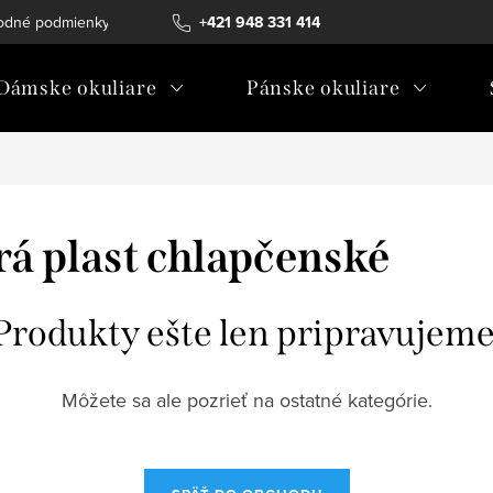
odné podmienky
Ochrana osobných údajov
+421 948 331 414
Ako vybrať diopt
Dámske okuliare
Pánske okuliare
á plast chlapčenské
Produkty ešte len pripravujeme
Môžete sa ale pozrieť na ostatné kategórie.