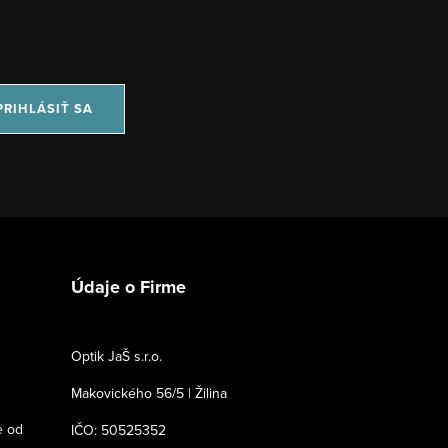
PRIHLÁSIŤ SA
Údaje o Firme
Optik JaŠ s.r.o.
Makovického 56/5 | Žilina
e od
IČO: 50525352