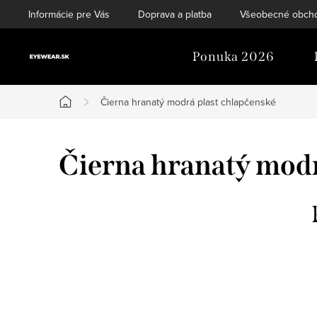
Prejsť
Informácie pre Vás
Doprava a platba
Všeobecné obch
na
obsah
Ponuka 2026
Čierna hranatý modrá plast chlapčenské
Domov
Čierna hranatý modr