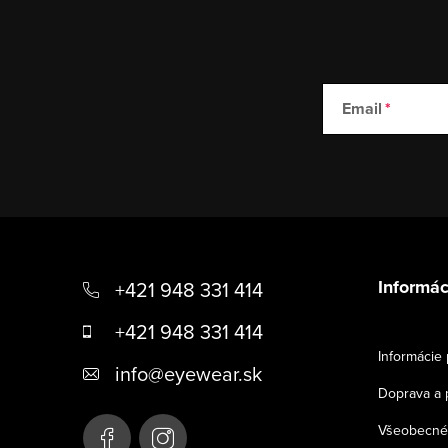
Email
Z
á
Informác
+421 948 331 414
p
+421 948 331 414
ä
Informácie 
info
@
eyewear.sk
t
Doprava a 
i
Všeobecné