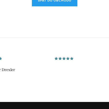
SPÄŤ DO OBCHODU
 Drexler