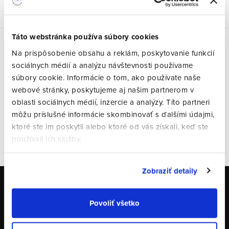
Táto webstránka používa súbory cookies
Na prispôsobenie obsahu a reklám, poskytovanie funkcií
Posledné hodnotenie
sociálnych médií a analýzu návštevnosti používame
súbory cookie. Informácie o tom, ako používate naše
webové stránky, poskytujeme aj našim partnerom v
oblasti sociálnych médií, inzercie a analýzy. Títo partneri
Alexander Drexler
môžu príslušné informácie skombinovať s ďalšími údajmi,
ktoré ste im poskytli alebo ktoré od vás získali, keď ste
VŠETKY HODNOTENIA
používali ich služby.
Zobraziť detaily
Odoberať newsletter
Povoliť všetko
Email
PRIHLÁSIŤ SA