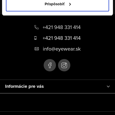
Prispôsobiť
Z
á
+421 948 331 414
p
+421 948 331 414
ä
info
@
eyewear.sk
t
i
e
Informácie pre vás