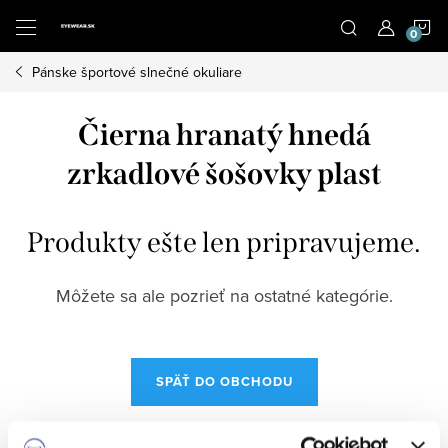
Prejsť
N
na
obsah
Pánske športové slnečné okuliare
K
Čierna hranatý hnedá
zrkadlové šošovky plast
Produkty ešte len pripravujeme.
Môžete sa ale pozrieť na ostatné kategórie.
SPÄŤ DO OBCHODU