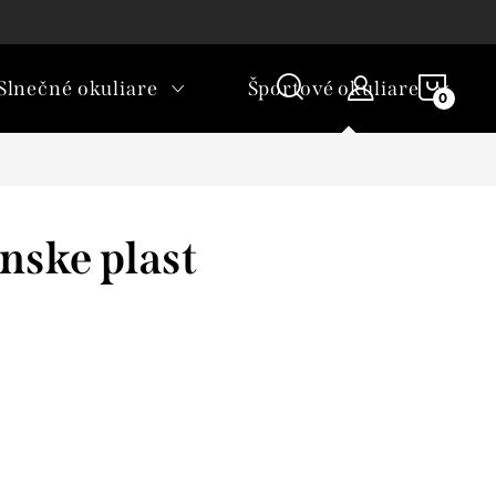
rické okuliare a šošovky?
NÁKU
Slnečné okuliare
Športové okuliare
KOŠÍ
nske plast