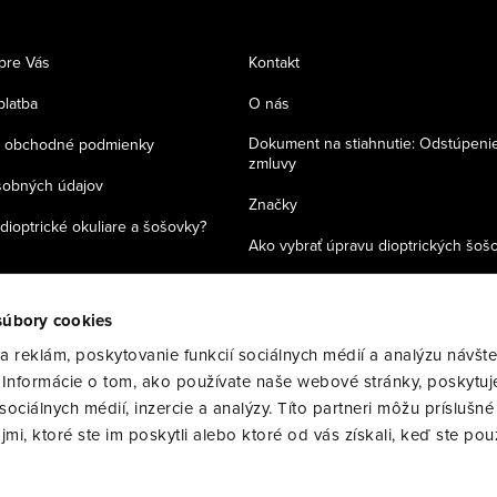
pre Vás
Kontakt
platba
O nás
Dokument na stiahnutie: Odstúpeni
 obchodné podmienky
zmluvy
sobných údajov
Značky
dioptrické okuliare a šošovky?
Ako vybrať úpravu dioptrických šoš
Zásady používania cookies
súbory cookies
 reklám, poskytovanie funkcií sociálnych médií a analýzu návšte
Informácie o tom, ako používate naše webové stránky, poskytuj
ociálnych médií, inzercie a analýzy. Títo partneri môžu príslušné
i, ktoré ste im poskytli alebo ktoré od vás získali, keď ste použ