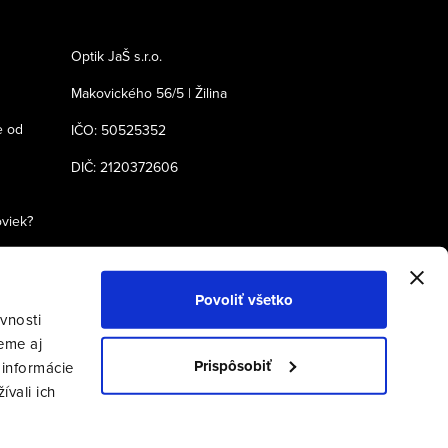
Optik JaŠ s.r.o.
Makovického 56/5 | Žilina
e od
IČO: 50525352
DIČ: 2120372606
oviek?
Povoliť všetko
vnosti
eme aj
Prispôsobiť
 informácie
ívali ich