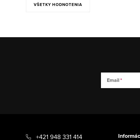
VŠETKY HODNOTENIA
Email
Z
á
Informác
+421 948 331 414