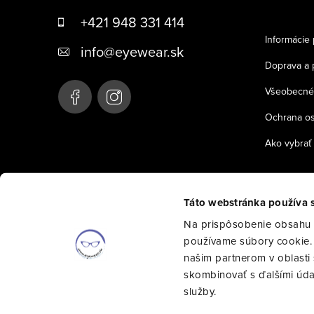
p
+421 948 331 414
ä
Informácie 
info
@
eyewear.sk
t
Doprava a 
i
Všeobecné
e
Ochrana o
Ako vybrať 
Táto webstránka používa 
Na prispôsobenie obsahu a
používame súbory cookie. 
našim partnerom v oblasti s
skombinovať s ďalšími údajm
služby.