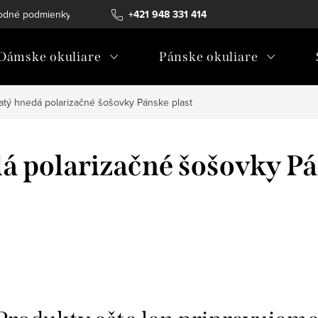
odné podmienky
Ochrana osobných údajov
+421 948 331 414
Ako vybrať diopt
Dámske okuliare
Pánske okuliare
atý hnedá polarizačné šošovky Pánske plast
á polarizačné šošovky Pá