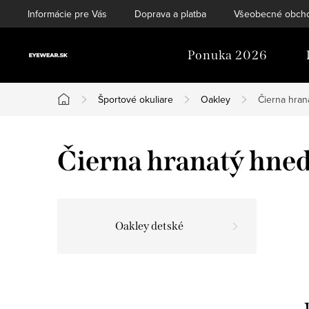
Prejsť
Informácie pre Vás
Doprava a platba
Všeobecné obch
na
obsah
Ponuka 2026
Športové okuliare
Oakley
Čierna hran
Domov
Čierna hranatý hned
Oakley detské