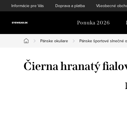
Prejsť
Informácie pre Vás
Doprava a platba
Všeobecné obch
na
obsah
Ponuka 2026
Pánske okuliare
Pánske športové slnečné o
Domov
Čierna hranatý fialo