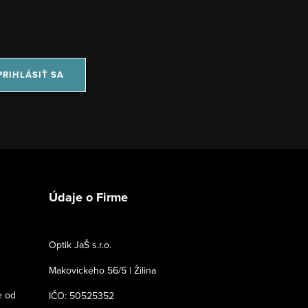
PRIHLÁSIŤ SA
Údaje o Firme
Optik JaŠ s.r.o.
Makovického 56/5 | Žilina
e od
IČO: 50525352