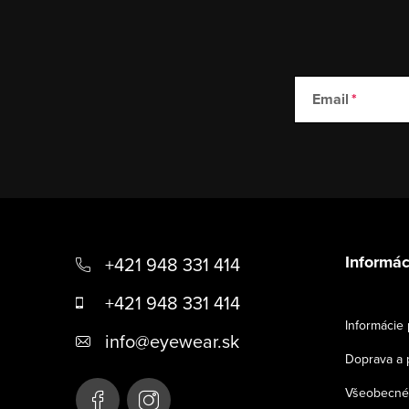
Email
Z
á
Informác
+421 948 331 414
p
+421 948 331 414
ä
Informácie 
info
@
eyewear.sk
t
Doprava a 
i
Všeobecné