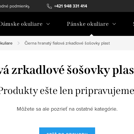
odné podmienky
Ochrana osobných údajov
+421 948 331 414
Ako vybrať diopt
Dámske okuliare
Pánske okuliare
kuliare
Čierna hranatý fialová zrkadlové šošovky plast
vá zrkadlové šošovky plas
Produkty ešte len pripravujeme
Môžete sa ale pozrieť na ostatné kategórie.