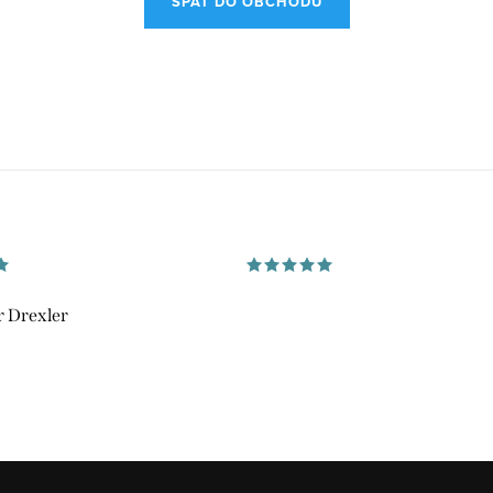
SPÄŤ DO OBCHODU
 Drexler