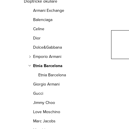
a
Dioptrické okuliare
Armani Exchange
n
Balenciaga
e
Celine
l
Dior
Dolce&Gabbana
Emporio Armani
Etnia Barcelona
Etnia Barcelona
Giorgio Armani
Gucci
Jimmy Choo
Love Moschino
Marc Jacobs