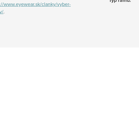
Typ rámu
:
://www.eyewear.sk/clanky/vyber-
v/
.