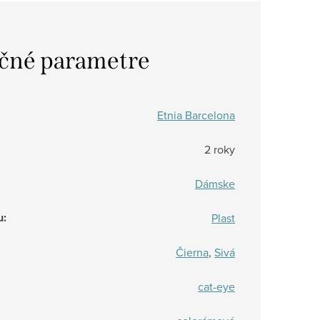
čné parametre
Etnia Barcelona
2 roky
Dámske
u
:
Plast
Čierna
,
Sivá
cat-eye