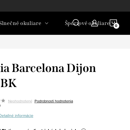
rické okuliare a šošovky?
NÁKU
Slnečné okuliare
Športové okuliare
KOŠÍ
ia Barcelona Dijon
BK
Neohodnotené
Podrobnosti hodnotenia
9
Detailné informácie