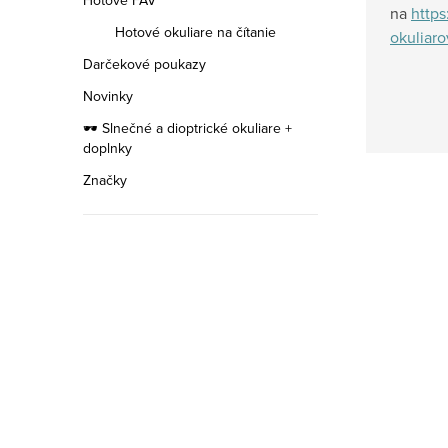
Hotové FAV
na
https
Hotové okuliare na čítanie
okuliaro
Darčekové poukazy
Novinky
🕶️ Slnečné a dioptrické okuliare +
doplnky
Značky
ETNIA
Exluzívna
kolekcia
rámov