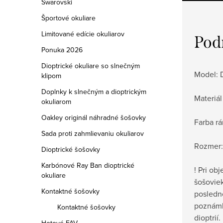
Swarovski
Športové okuliare
Limitované edície okuliarov
Pod
Ponuka 2026
Dioptrické okuliare so slnečným
Model: 
klipom
Doplnky k slnečným a dioptrickým
Materiál
okuliarom
Oakley originál náhradné šošovky
Farba rá
Sada proti zahmlievaniu okuliarov
Rozmer:
Dioptrické šošovky
Karbónové Ray Ban dioptrické
! Pri ob
okuliare
šošovie
Kontaktné šošovky
posledn
poznámk
Kontaktné šošovky
dioptrií