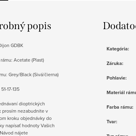
robný popis
Dodato
Dijon GDBK
Kategória
:
 rámu:
Acetate (Plast)
Záruka
:
mu: Grey/Black (Sivá/čierna)
Pohlavie
:
51-17-135
Materiál rám
jednávaní dioptrických
Farba rámu
:
k prosím nezabudnite v
om kroku objednávky do
Tvar
:
y napísať hodnoty Vašich
. Návod nájete