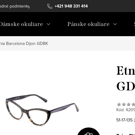
odné podmienky
Ochrana osobných údajov
+421 948 331 414
Ako vybrať diopt
Dámske okuliare
Pánske okuliare
nia Barcelona Dijon GDBK
Etn
GD
Kód:
420
51-17-135