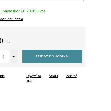
m
7.8.2026
osti doručenia
0
/ ks
tková
PRIDAŤ DO KOŠÍKA
tnia
Opýtať sa
Strážiť
Zdieľať
Tlač