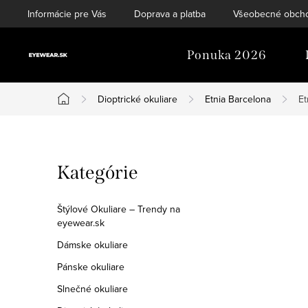
Prejsť
Informácie pre Vás
Doprava a platba
Všeobecné obch
na
obsah
Ponuka 2026
Dioptrické okuliare
Etnia Barcelona
Et
Domov
B
Preskočiť
Kategórie
o
kategórie
č
Štýlové Okuliare – Trendy na
eyewear.sk
n
Dámske okuliare
ý
Pánske okuliare
p
Slnečné okuliare