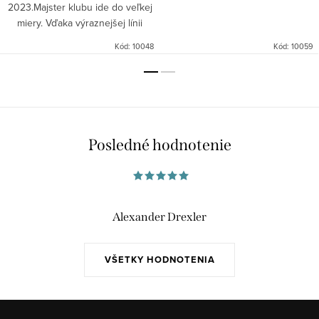
2023.Majster klubu ide do veľkej
miery. Vďaka výraznejšej línii
obočia a väčším bokom je Mega
Kód:
10048
Kód:
10059
Clubmaster na čele novej
generácie dizajnu Ray-Ban.
Posledné hodnotenie
Alexander Drexler
VŠETKY HODNOTENIA