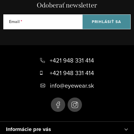
Odoberať newsletter
Email
PRIHLÁSIŤ SA
Z
á
+421 948 331 414
p
+421 948 331 414
ä
info
@
eyewear.sk
t
i
e
Informácie pre vás