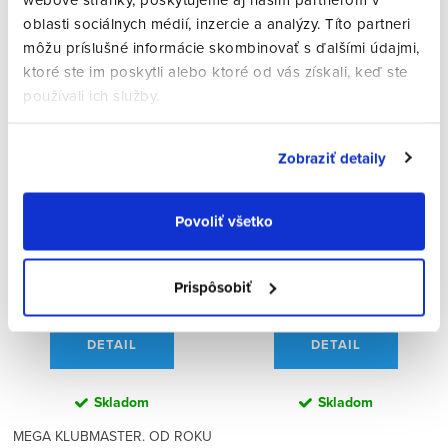
oblasti sociálnych médií, inzercie a analýzy. Títo partneri
môžu príslušné informácie skombinovať s ďalšími údajmi,
ktoré ste im poskytli alebo ktoré od vás získali, keď ste
používali ich služby.
Zobraziť detaily
Ray Ban RB0316 - S Mega
Ray Ban RB7215 Erik 8256
Clubmaster 1366/78
Povoliť všetko
€190
€125
€154,47 bez DPH
€101,63 bez DPH
Prispôsobiť
Jednotková
Jednotková
€190 / 1 ks
€125 / 1 ks
cena:
cena:
DETAIL
DETAIL
Skladom
Skladom
MEGA KLUBMASTER. OD ROKU