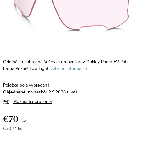
Originálna náhradná šošovka do okuliarov Oakley Radar EV Path.
Farba Prizm® Low Light
Detailné informácie
Položka bola vypredaná…
Objednané
2.9.2026
Možnosti doručenia
€70
/ ks
Jednotková
€70 / 1 ks
cena: