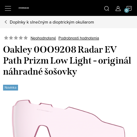
Prejsť
N
na
obsah
Doplnky k slnečným a dioptrickým okuliarom
K
Neohodnotené
Podrobnosti hodnotenia
Oakley 0OO9208 Radar EV
Path Prizm Low Light - originál
náhradné šošovky
Novinka