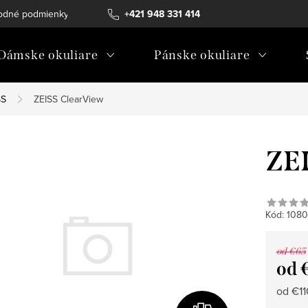
odné podmienky
Ochrana osobných údajov
+421 948 331 414
Ako vybrať diopt
Dámske okuliare
Pánske okuliare
SS
ZEISS ClearView
ZEI
Kód:
10801
od €65
od
Jedno
od €11
cena: