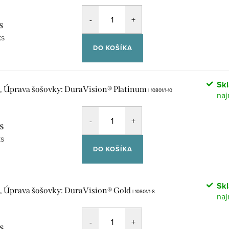
s
vá
ks
DO KOŠÍKA
Sk
,6, Úprava šošovky: DuraVision® Platinum
| 10801/1-10
s
vá
ks
DO KOŠÍKA
Sk
6, Úprava šošovky: DuraVision® Gold
| 10801/1-8
s