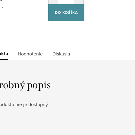
vá
ks
DO KOŠÍKA
uktu
Hodnotenie
Diskusia
robný popis
oduktu nie je dostupný