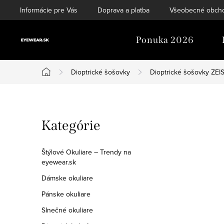
Prejsť
Informácie pre Vás
Doprava a platba
Všeobecné obch
na
obsah
Ponuka 2026
Dioptrické šošovky
Dioptrické šošovky ZEI
Domov
B
Preskočiť
Kategórie
o
kategórie
č
Štýlové Okuliare – Trendy na
eyewear.sk
n
Dámske okuliare
ý
Pánske okuliare
p
Slnečné okuliare