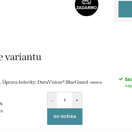
ZADARMO
Sk
,5, Úprava šošovky: DuraVision® BlueGuard
| 10801/1-6
ks
vá
ks
DO KOŠÍKA