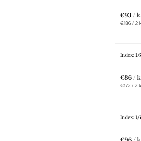
Exluzívna
€93
/ k
kolekcia
Jednotko
€186 / 2 
rámov
cena:
Index: 1
€86
/ k
Jednotko
€172 / 2 
cena:
Index: 1,
€96
/ k