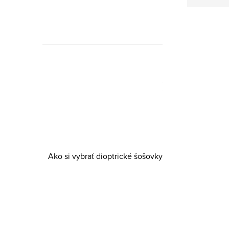
Ako si
vybrať
Ako si
dioptrické
vybrať
šošovky
dioptrické
šošovky
Ako si vybrať dioptrické šošovky