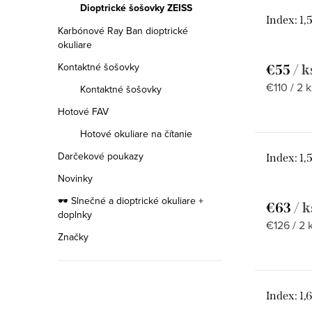
Dioptrické šošovky ZEISS
Index: 1
Karbónové Ray Ban dioptrické
okuliare
Kontaktné šošovky
€55
/ k
Jednotko
€110 / 2 k
Kontaktné šošovky
cena:
Hotové FAV
Hotové okuliare na čítanie
Darčekové poukazy
Index: 1
Novinky
🕶️ Slnečné a dioptrické okuliare +
€63
/ k
doplnky
Jednotko
€126 / 2 
Značky
cena:
Index: 1
ETNIA