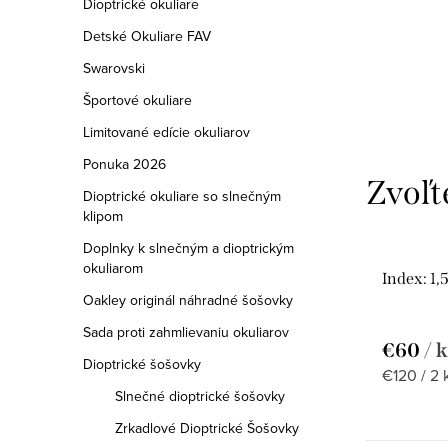
a
Dioptrické okuliare
Detské Okuliare FAV
n
Swarovski
e
Športové okuliare
l
Limitované edície okuliarov
Ponuka 2026
Dioptrické okuliare so slnečným
klipom
Doplnky k slnečným a dioptrickým
okuliarom
Index: 1
Oakley originál náhradné šošovky
Sada proti zahmlievaniu okuliarov
€60
/ 
Dioptrické šošovky
Jednotko
€120 / 2 
Slnečné dioptrické šošovky
cena:
Zrkadlové Dioptrické Šošovky