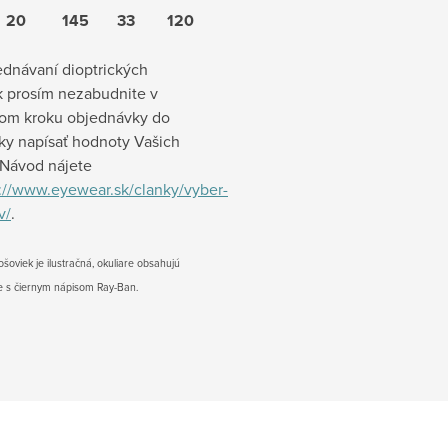
20 145 33 120
jednávaní dioptrických
k prosím nezabudnite v
om kroku objednávky do
y napísať hodnoty Vašich
. Návod nájete
://www.eyewear.sk/clanky/vyber-
v/
.
ošoviek je ilustračná, okuliare obsahujú
ie s čiernym nápisom Ray-Ban.