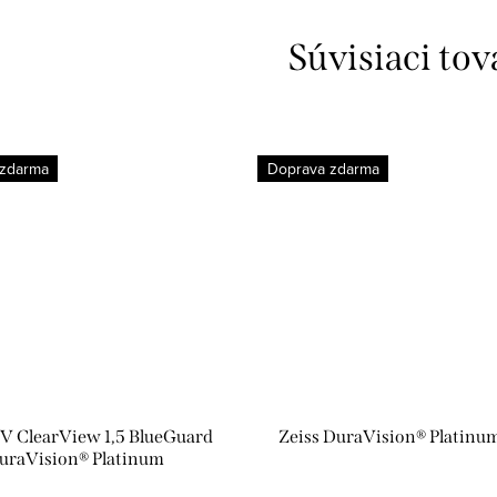
Súvisiaci tov
 zdarma
Doprava zdarma
SV ClearView 1,5 BlueGuard
Zeiss DuraVision® Platinu
uraVision® Platinum