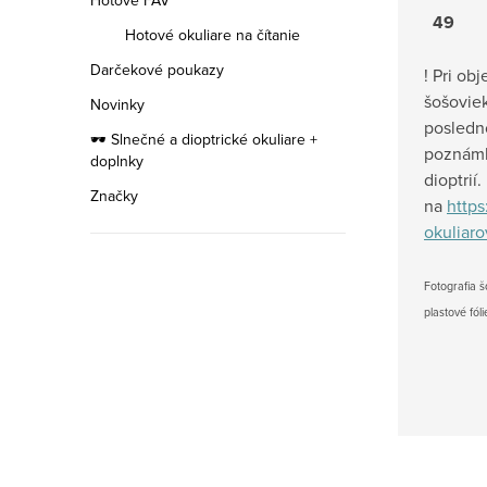
Hotové FAV
49 
Hotové okuliare na čítanie
Darčekové poukazy
! Pri ob
šošovie
Novinky
posledn
🕶️ Slnečné a dioptrické okuliare +
poznámk
doplnky
dioptrií
Značky
na
https
okuliaro
Fotografia š
ETNIA
plastové fól
Exluzívna
kolekcia
rámov