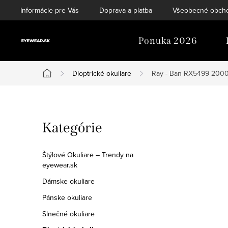
Prejsť
Informácie pre Vás
Doprava a platba
Všeobecné obch
na
obsah
Ponuka 2026
Dioptrické okuliare
Ray - Ban RX5499 2000
Domov
B
Preskočiť
Kategórie
o
kategórie
č
Štýlové Okuliare – Trendy na
eyewear.sk
n
Dámske okuliare
ý
Pánske okuliare
p
Slnečné okuliare