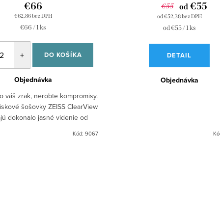
€66
€55
€55
od
€62,86 bez DPH
od €52,38 bez DPH
Jednotková
€66 / 1 ks
Jednotková
od €55 / 1 ks
cena:
cena:
DO KOŠÍKA
DETAIL
Objednávka
Objednávka
 o váš zrak, nerobte kompromisy.
skové šošovky ZEISS ClearView
jú dokonalo jasné videnie od
ošovky až po okraj. Šošovka je
Kód:
9067
Kó
plochejšia, tenšia a...