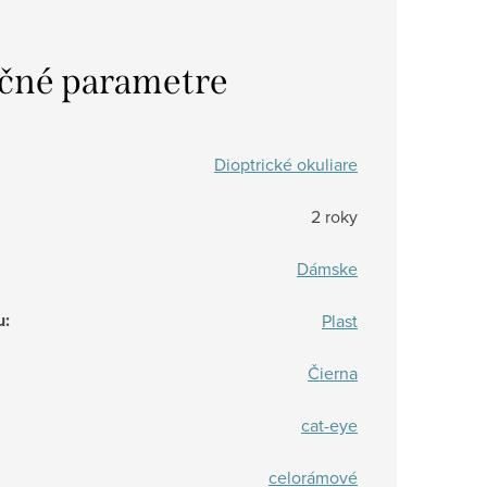
čné parametre
Dioptrické okuliare
2 roky
Dámske
u
:
Plast
Čierna
cat-eye
celorámové