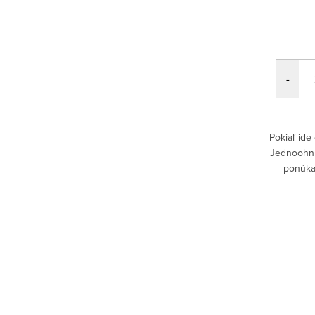
Oakley
Pokiaľ ide
Jednoohni
ponúka
stredu š
Ako si