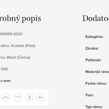
robný popis
Dodato
 RX5499 2000
Kategória
:
 rámu:
Acetate (Plast)
Záruka
:
mu: Black (Čierna)
Pohlavie
:
: XXS
Materiál rám
 v mm:
Farba rámu
:
Tvar
:
Typ rámu
: