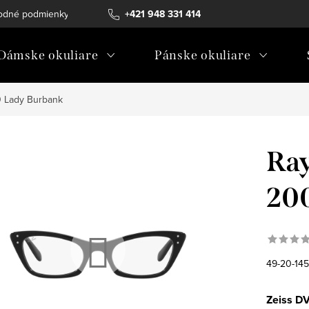
odné podmienky
Ochrana osobných údajov
+421 948 331 414
Ako vybrať diopt
Dámske okuliare
Pánske okuliare
 Lady Burbank
Ray
20
49-20-145
Zeiss DV