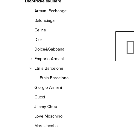
a
Dioptrické okuliare
Armani Exchange
n
Balenciaga
e
Celine
l
Dior
Dolce&Gabbana
Emporio Armani
Etnia Barcelona
Etnia Barcelona
Giorgio Armani
Gucci
Jimmy Choo
Love Moschino
Marc Jacobs