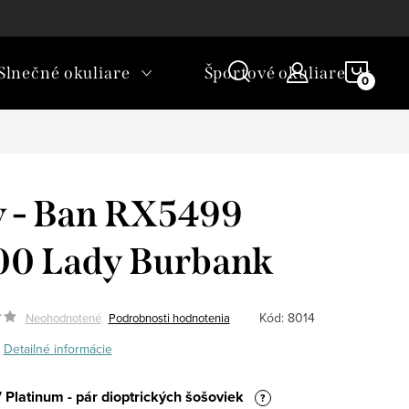
rické okuliare a šošovky?
NÁKU
Slnečné okuliare
Športové okuliare
KOŠÍ
 - Ban RX5499
00 Lady Burbank
Kód:
8014
Neohodnotené
Podrobnosti hodnotenia
Detailné informácie
 Platinum - pár dioptrických šošoviek
?