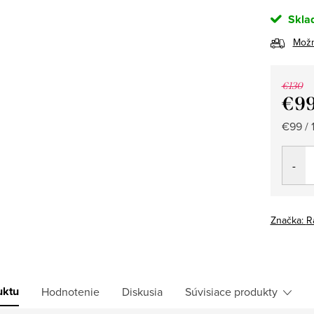
Skla
Možn
€130
€9
Jedno
€99 / 1
cena:
Značka:
R
uktu
Hodnotenie
Diskusia
Súvisiace produkty