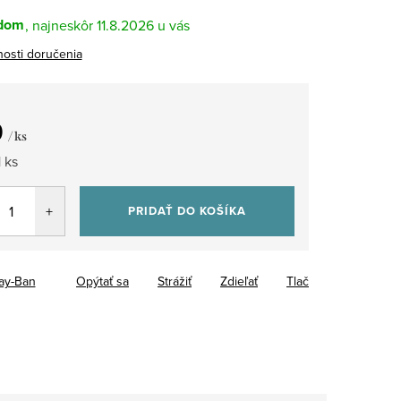
dom
11.8.2026
osti doručenia
9
/ ks
tková
 ks
PRIDAŤ DO KOŠÍKA
ay-Ban
Opýtať sa
Strážiť
Zdieľať
Tlač