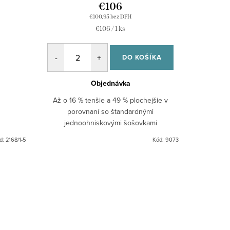
€106
€100,95 bez DPH
Jednotková
€106 / 1 ks
cena:
DO KOŠÍKA
Objednávka
Až o 16 % tenšie a 49 % plochejšie v
porovnaní so štandardnými
jednoohniskovými šošovkami
d:
2168/1-5
Kód:
9073