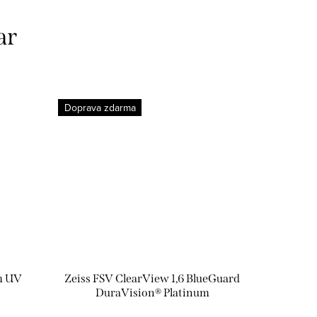
ar
Doprava zdarma
m UV
Zeiss FSV ClearView 1,6 BlueGuard
DuraVision® Platinum