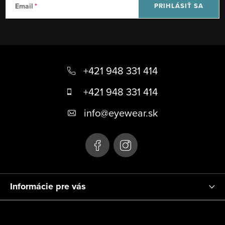
Email
PRIHLÁSIŤ SA
Z
á
+421 948 331 414
p
+421 948 331 414
ä
info
@
eyewear.sk
t
i
e
Informácie pre vás