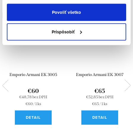
Povoliť všetko
Doprava zdarma
Doprava zdarma
Prispôsobiť
Emporio Armani EK 3005
Emporio Armani EK 3007
€60
€65
€48,78 bez DPH
€52,85 bez DPH
Jednotková
Jednotková
€60 / 1 ks
€65 / 1 ks
cena:
cena:
DETAIL
DETAIL