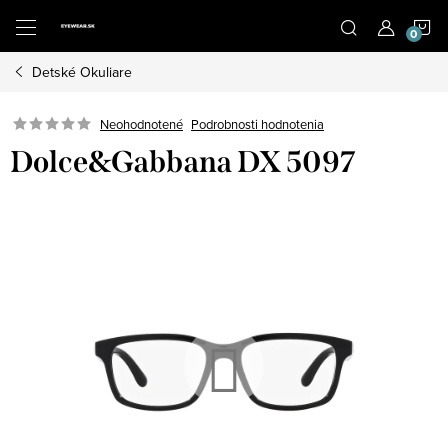
Prejsť
N
na
obsah
Detské Okuliare
K
Neohodnotené
Podrobnosti hodnotenia
Dolce&Gabbana DX 5097