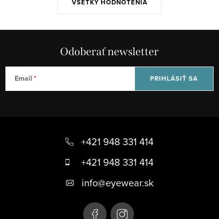
VŠETKY HODNOTENIA
Odoberať newsletter
Email
PRIHLÁSIŤ SA
Z
á
+421 948 331 414
p
+421 948 331 414
ä
info
@
eyewear.sk
t
i