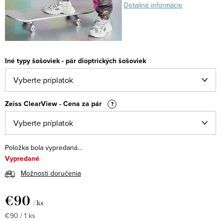
Detailné informácie
Iné typy šošoviek - pár dioptrických šošoviek
Zeiss ClearView - Cena za pár
?
Položka bola vypredaná…
Vypredané
Možnosti doručenia
€90
/ ks
Jednotková
€90 / 1 ks