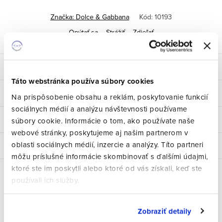
cena:
Značka:
Dolce & Gabbana
Kód:
10193
Opýtať sa
Strážiť
Zdieľať
Popis
Táto webstránka používa súbory cookies
Parametre produktu
Na prispôsobenie obsahu a reklám, poskytovanie funkcií
sociálnych médií a analýzu návštevnosti používame
Hodnotenie
súbory cookie. Informácie o tom, ako používate naše
webové stránky, poskytujeme aj našim partnerom v
oblasti sociálnych médií, inzercie a analýzy. Títo partneri
Diskusia
môžu príslušné informácie skombinovať s ďalšími údajmi,
ktoré ste im poskytli alebo ktoré od vás získali, keď ste
používali ich služby.
Zobraziť detaily